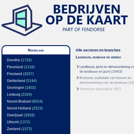
Nederland
Alle sectoren en branches
Landbouw, bosbouw en visserij
Drenthe
(1729)
Flevoland
(1216)
Landbouw, jacht en dienstverlening v
de landbouw en jacht
(33453)
Friesland
(2837)
Bosbouw, exploitatie van bossen en
Gelderland
(5194)
dienstverlening voor de bosbouw
(21
Groningen
(1602)
Visserij en aquacultuur
(457)
Limburg
(2204)
Noord-Brabant
(6024)
Noord-Holland
(2523)
Overijssel
(3928)
Utrecht
(1372)
Zeeland
(1572)