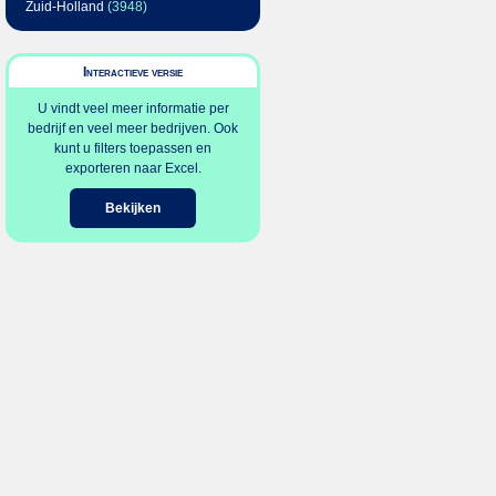
Zuid-Holland
(3948)
Interactieve versie
U vindt veel meer informatie per
bedrijf en veel meer bedrijven. Ook
kunt u filters toepassen en
exporteren naar Excel.
Bekijken