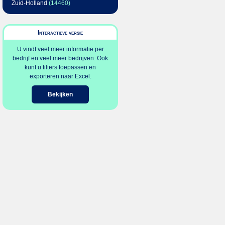
Zuid-Holland
(14460)
Interactieve versie
U vindt veel meer informatie per
bedrijf en veel meer bedrijven. Ook
kunt u filters toepassen en
exporteren naar Excel.
Bekijken