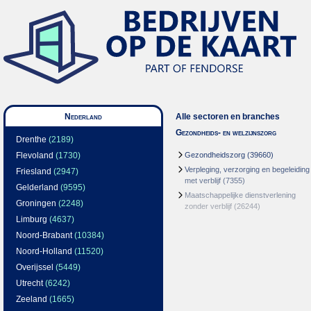
Nederland
Alle sectoren en branches
Gezondheids- en welzijnszorg
Drenthe
(2189)
Flevoland
(1730)
Gezondheidszorg
(39660)
Verpleging, verzorging en begeleiding
Friesland
(2947)
met verblijf
(7355)
Gelderland
(9595)
Maatschappelijke dienstverlening
Groningen
(2248)
zonder verblijf
(26244)
Limburg
(4637)
Noord-Brabant
(10384)
Noord-Holland
(11520)
Overijssel
(5449)
Utrecht
(6242)
Zeeland
(1665)