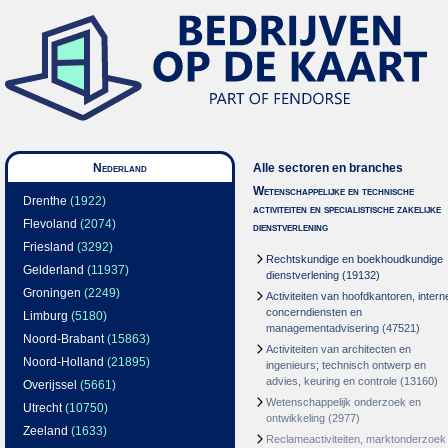
Nederland
Alle sectoren en branches
Wetenschappelijke en technische
Drenthe
(1922)
activiteiten en specialistische zakelijke
Flevoland
(2074)
dienstverlening
Friesland
(3292)
Rechtskundige en boekhoudkundige
Gelderland
(11937)
dienstverlening
(19132)
Groningen
(2249)
Activiteiten van hoofdkantoren, intern
concerndiensten en
Limburg
(5180)
managementadvisering
(47521)
Noord-Brabant
(15863)
Activiteiten van architecten en
Noord-Holland
(21895)
ingenieurs; technisch ontwerp en
advies, keuring en controle
(13160)
Overijssel
(5661)
Wetenschappelijk onderzoek en
Utrecht
(10750)
ontwikkeling
(2977)
Zeeland
(1633)
Reclameactiviteiten, marktonderzoek