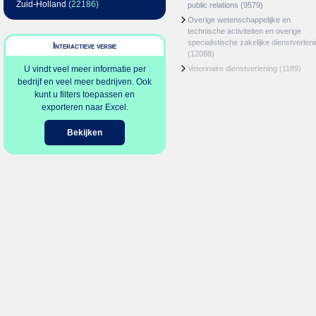
Zuid-Holland
(22186)
public relations
(9579)
Overige wetenschappelijke en
technische activiteiten en overige
specialistische zakelijke dienstverlen
Interactieve versie
(12088)
U vindt veel meer informatie per
Veterinaire dienstverlening
(1189)
bedrijf en veel meer bedrijven. Ook
kunt u filters toepassen en
exporteren naar Excel.
Bekijken