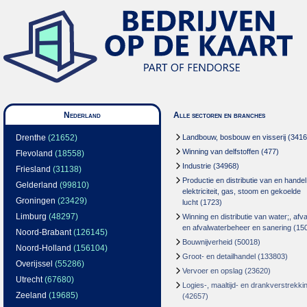
Nederland
Alle sectoren en branches
Drenthe
(21652)
Landbouw, bosbouw en visserij
(3416
Winning van delfstoffen
(477)
Flevoland
(18558)
Industrie
(34968)
Friesland
(31138)
Productie en distributie van en handel
Gelderland
(99810)
elektriciteit, gas, stoom en gekoelde
Groningen
(23429)
lucht
(1723)
Limburg
(48297)
Winning en distributie van water;, afva
en afvalwaterbeheer en sanering
(15
Noord-Brabant
(126145)
Bouwnijverheid
(50018)
Noord-Holland
(156104)
Groot- en detailhandel
(133803)
Overijssel
(55286)
Vervoer en opslag
(23620)
Utrecht
(67680)
Logies-, maaltijd- en drankverstrekki
Zeeland
(19685)
(42657)