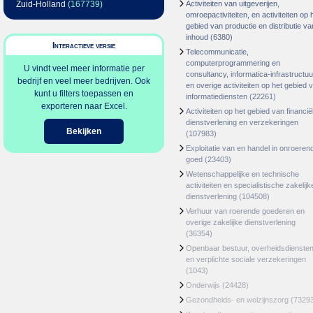
Zuid-Holland
(167739)
Activiteiten van uitgeverijen,
omroepactiviteiten, en activiteiten op 
gebied van productie en distributie va
inhoud
(6380)
Interactieve versie
Telecommunicatie,
computerprogrammering en
U vindt veel meer informatie per
consultancy, informatica-infrastructuu
bedrijf en veel meer bedrijven. Ook
en overige activiteiten op het gebied 
kunt u filters toepassen en
informatiediensten
(22261)
exporteren naar Excel.
Activiteiten op het gebied van financië
dienstverlening en verzekeringen
Bekijken
(107983)
Exploitatie van en handel in onroeren
goed
(23403)
Wetenschappelijke en technische
activiteiten en specialistische zakelijk
dienstverlening
(104508)
Verhuur van roerende goederen en
overige zakelijke dienstverlening
(36354)
Openbaar bestuur, overheidsdienste
en verplichte sociale verzekeringen
(1043)
Onderwijs
(24428)
Gezondheids- en welzijnszorg
(7329