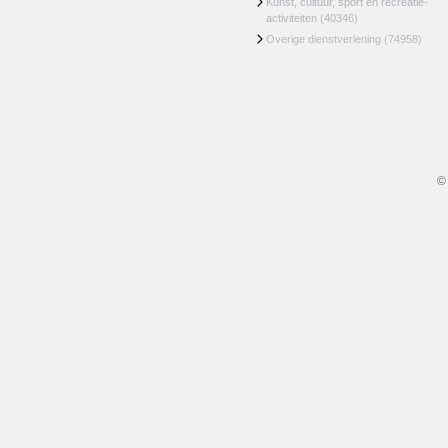
Kunst, cultuur, sport en recreatie-
activiteiten
(40346)
Overige dienstverlening
(74958)
©