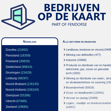
Nederland
Alle sectoren en branches
Drenthe
(21652)
Landbouw, bosbouw en visserij
(3408
Winning van delfstoffen
(477)
Flevoland
(18359)
Industrie
(34968)
Friesland
(30829)
Productie en distributie van en handel
Gelderland
(99810)
elektriciteit, gas, stoom en gekoelde
Groningen
(23429)
lucht
(1692)
Limburg
(48297)
Winning en distributie van water;, afva
en afvalwaterbeheer en sanering
(15
Noord-Brabant
(126145)
Bouwnijverheid
(50018)
Noord-Holland
(156104)
Groot- en detailhandel
(133401)
Overijssel
(55286)
Vervoer en opslag
(23499)
Utrecht
(67680)
Logies-, maaltijd- en drankverstrekki
Zeeland
(19685)
(42657)