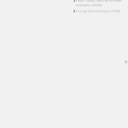
Kunst, cultuur, sport en recreatie-
activiteiten
(40346)
Overige dienstverlening
(74958)
©