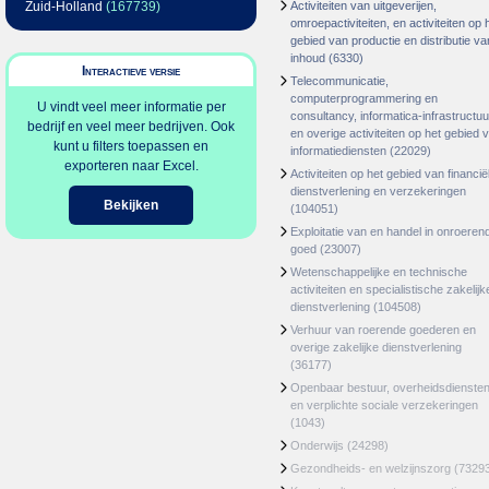
Zuid-Holland
(167739)
Activiteiten van uitgeverijen,
omroepactiviteiten, en activiteiten op 
gebied van productie en distributie va
inhoud
(6330)
Interactieve versie
Telecommunicatie,
computerprogrammering en
U vindt veel meer informatie per
consultancy, informatica-infrastructuu
bedrijf en veel meer bedrijven. Ook
en overige activiteiten op het gebied 
kunt u filters toepassen en
informatiediensten
(22029)
exporteren naar Excel.
Activiteiten op het gebied van financië
dienstverlening en verzekeringen
Bekijken
(104051)
Exploitatie van en handel in onroeren
goed
(23007)
Wetenschappelijke en technische
activiteiten en specialistische zakelijk
dienstverlening
(104508)
Verhuur van roerende goederen en
overige zakelijke dienstverlening
(36177)
Openbaar bestuur, overheidsdienste
en verplichte sociale verzekeringen
(1043)
Onderwijs
(24298)
Gezondheids- en welzijnszorg
(7329