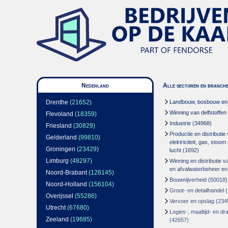
Nederland
Alle sectoren en branch
Drenthe
(21652)
Landbouw, bosbouw en v
Winning van delfstoffen
Flevoland
(18359)
Industrie
(34968)
Friesland
(30829)
Productie en distributie
Gelderland
(99810)
elektriciteit, gas, stoo
Groningen
(23429)
lucht
(1692)
Limburg
(48297)
Winning en distributie v
en afvalwaterbeheer en
Noord-Brabant
(126145)
Bouwnijverheid
(50018)
Noord-Holland
(156104)
Groot- en detailhandel
(
Overijssel
(55286)
Vervoer en opslag
(234
Utrecht
(67680)
Logies-, maaltijd- en d
Zeeland
(19685)
(42657)