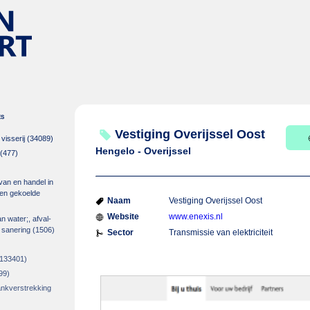
es
Vestiging Overijssel Oost
isserij
(34089)
Hengelo - Overijssel
(477)
 van en handel in
m en gekoelde
Naam
Vestiging Overijssel Oost
Website
www.enexis.nl
an water;, afval-
 sanering
(1506)
Sector
Transmissie van elektriciteit
133401)
99)
rankverstrekking