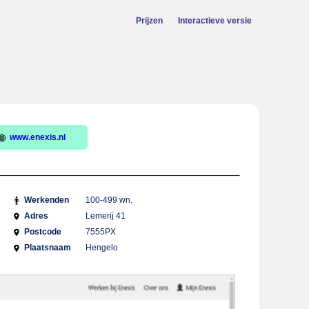
Prijzen
Interactieve versie
www.enexis.nl
Werkenden
100-499 wn.
Adres
Lemerij 41
Postcode
7555PX
Plaatsnaam
Hengelo