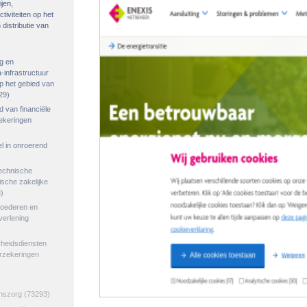
ijen,
tiviteiten op het
distributie van
g en
-infrastructuur
op het gebied van
29)
ed van financiële
zekeringen
el in onroerend
echnische
tische zakelijke
)
goederen en
verlening
rheidsdiensten
erzekeringen
jnszorg
(73293)