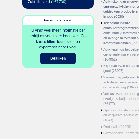
Zuid-Holland
(167739)
Activiteiten van uitgever
omroepactiviteiten, en ac
gebied van productie en 
inhoud
(6330)
Interactieve versie
Telecommunicatie,
computerprogrammerin
U vindt veel meer informatie per
consultancy, informatica
bedrijf en veel meer bedrijven. Ook
en overige activiteiten 
kunt u filters toepassen en
informatiediensten
(220
exporteren naar Excel.
Activiteiten op het gebi
dienstverlening en ver
Bekijken
(104051)
Exploitatie van en hand
goed
(23007)
Wetenschappelijke en t
activiteiten en specialis
dienstverlening
(104508
Verhuur van roerende 
overige zakelijke dienst
(36177)
Openbaar bestuur, ove
en verplichte sociale v
(1043)
Onderwijs
(24298)
Gezondheids- en welzi