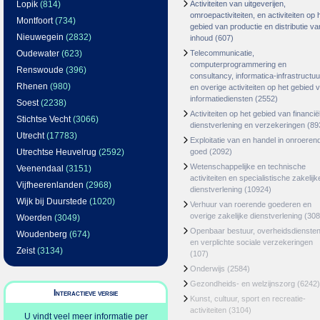
Lopik
(814)
Activiteiten van uitgeverijen,
omroepactiviteiten, en activiteiten op 
Montfoort
(734)
gebied van productie en distributie va
Nieuwegein
(2832)
inhoud
(607)
Oudewater
(623)
Telecommunicatie,
computerprogrammering en
Renswoude
(396)
consultancy, informatica-infrastructuu
Rhenen
(980)
en overige activiteiten op het gebied 
informatiediensten
(2552)
Soest
(2238)
Activiteiten op het gebied van financië
Stichtse Vecht
(3066)
dienstverlening en verzekeringen
(89
Utrecht
(17783)
Exploitatie van en handel in onroeren
Utrechtse Heuvelrug
(2592)
goed
(2092)
Wetenschappelijke en technische
Veenendaal
(3151)
activiteiten en specialistische zakelijk
Vijfheerenlanden
(2968)
dienstverlening
(10924)
Wijk bij Duurstede
(1020)
Verhuur van roerende goederen en
overige zakelijke dienstverlening
(308
Woerden
(3049)
Openbaar bestuur, overheidsdienste
Woudenberg
(674)
en verplichte sociale verzekeringen
Zeist
(3134)
(107)
Onderwijs
(2584)
Gezondheids- en welzijnszorg
(6242)
Interactieve versie
Kunst, cultuur, sport en recreatie-
activiteiten
(3104)
U vindt veel meer informatie per