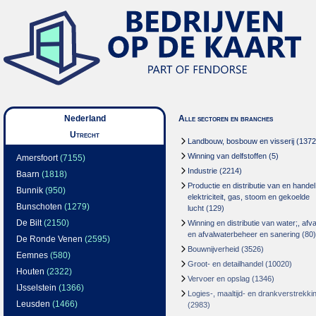
Nederland
Alle sectoren en branches
Utrecht
Landbouw, bosbouw en visserij
(1372
Winning van delfstoffen
(5)
Amersfoort
(7155)
Industrie
(2214)
Baarn
(1818)
Productie en distributie van en handel
Bunnik
(950)
elektriciteit, gas, stoom en gekoelde
Bunschoten
(1279)
lucht
(129)
De Bilt
(2150)
Winning en distributie van water;, afva
en afvalwaterbeheer en sanering
(80)
De Ronde Venen
(2595)
Bouwnijverheid
(3526)
Eemnes
(580)
Groot- en detailhandel
(10020)
Houten
(2322)
Vervoer en opslag
(1346)
IJsselstein
(1366)
Logies-, maaltijd- en drankverstrekki
Leusden
(1466)
(2983)