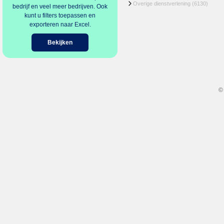
Overige dienstverlening
(6130)
bedrijf en veel meer bedrijven. Ook
kunt u filters toepassen en
exporteren naar Excel.
Bekijken
©