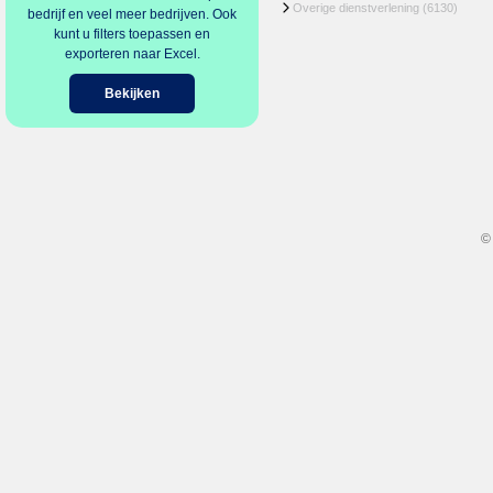
Overige dienstverlening
(6130)
bedrijf en veel meer bedrijven. Ook
kunt u filters toepassen en
exporteren naar Excel.
Bekijken
©