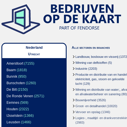
Nederland
Alle sectoren en branches
Utrecht
Landbouw, bosbouw en visserij
(1372
Winning van delfstoffen
(5)
Amersfoort
(7155)
Industrie
(2203)
Baarn
(1818)
Productie en distributie van en handel
Bunnik
(950)
elektriciteit, gas, stoom en gekoelde
Bunschoten
(1260)
lucht
(129)
De Bilt
(2150)
Winning en distributie van water;, afva
en afvalwaterbeheer en sanering
(80)
De Ronde Venen
(2571)
Bouwnijverheid
(3526)
Eemnes
(569)
Groot- en detailhandel
(10020)
Houten
(2322)
Vervoer en opslag
(1346)
IJsselstein
(1366)
Logies-, maaltijd- en drankverstrekki
Leusden
(1466)
(2983)