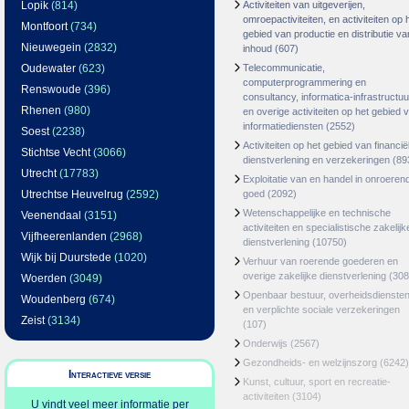
Lopik
(814)
Activiteiten van uitgeverijen,
omroepactiviteiten, en activiteiten op 
Montfoort
(734)
gebied van productie en distributie va
Nieuwegein
(2832)
inhoud
(607)
Oudewater
(623)
Telecommunicatie,
computerprogrammering en
Renswoude
(396)
consultancy, informatica-infrastructuu
Rhenen
(980)
en overige activiteiten op het gebied 
informatiediensten
(2552)
Soest
(2238)
Activiteiten op het gebied van financië
Stichtse Vecht
(3066)
dienstverlening en verzekeringen
(89
Utrecht
(17783)
Exploitatie van en handel in onroeren
Utrechtse Heuvelrug
(2592)
goed
(2092)
Wetenschappelijke en technische
Veenendaal
(3151)
activiteiten en specialistische zakelijk
Vijfheerenlanden
(2968)
dienstverlening
(10750)
Wijk bij Duurstede
(1020)
Verhuur van roerende goederen en
overige zakelijke dienstverlening
(308
Woerden
(3049)
Openbaar bestuur, overheidsdienste
Woudenberg
(674)
en verplichte sociale verzekeringen
Zeist
(3134)
(107)
Onderwijs
(2567)
Gezondheids- en welzijnszorg
(6242)
Interactieve versie
Kunst, cultuur, sport en recreatie-
activiteiten
(3104)
U vindt veel meer informatie per