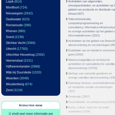
Lopik
(814)
Activiteiten van uitgeverijen,
omroepactiviteiten, en activiteiten op 
Montfoort
(724)
gebied van productie en distributie va
Nieuwegein
(2832)
inhoud
(607)
Oudewater
(623)
Telecommunicatie,
computerprogrammering en
Renswoude
(396)
consultancy, informatica-infrastructuu
Rhenen
(980)
en overige activiteiten op het gebied 
informatiediensten
(2552)
Soest
(2238)
Activiteiten op het gebied van financië
Stichtse Vecht
(3066)
dienstverlening en verzekeringen
(89
Utrecht
(17783)
Exploitatie van en handel in onroeren
Utrechtse Heuvelrug
(2592)
goed
(2092)
Wetenschappelijke en technische
Veenendaal
(3151)
activiteiten en specialistische zakelijk
Vijfheerenlanden
(2968)
dienstverlening
(10750)
Wijk bij Duurstede
(1020)
Verhuur van roerende goederen en
overige zakelijke dienstverlening
(308
Woerden
(3049)
Openbaar bestuur, overheidsdienste
Woudenberg
(674)
en verplichte sociale verzekeringen
Zeist
(3134)
(107)
Onderwijs
(2567)
Gezondheids- en welzijnszorg
(6193)
Interactieve versie
Kunst, cultuur, sport en recreatie-
activiteiten
(3104)
U vindt veel meer informatie per