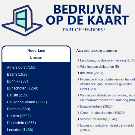
Nederland
Alle sectoren en branches
Utrecht
Landbouw, bosbouw en visserij
(1371
Winning van delfstoffen
(5)
Amersfoort
(7155)
Industrie
(2203)
Baarn
(1818)
Productie en distributie van en handel
Bunnik
(937)
elektriciteit, gas, stoom en gekoelde
Bunschoten
(1260)
lucht
(129)
De Bilt
(2150)
Winning en distributie van water;, afva
en afvalwaterbeheer en sanering
(80)
De Ronde Venen
(2571)
Bouwnijverheid
(3526)
Eemnes
(569)
Groot- en detailhandel
(10020)
Houten
(2322)
Vervoer en opslag
(1346)
IJsselstein
(1366)
Logies-, maaltijd- en drankverstrekki
Leusden
(1466)
(2983)