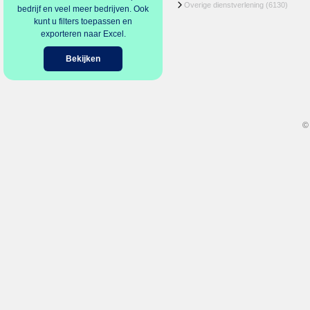
Overige dienstverlening
(6130)
bedrijf en veel meer bedrijven. Ook
kunt u filters toepassen en
exporteren naar Excel.
Bekijken
©