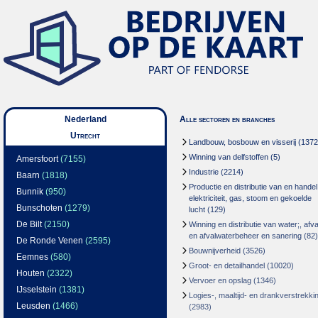
Nederland
Alle sectoren en branches
Utrecht
Landbouw, bosbouw en visserij
(1372
Winning van delfstoffen
(5)
Amersfoort
(7155)
Industrie
(2214)
Baarn
(1818)
Productie en distributie van en handel
Bunnik
(950)
elektriciteit, gas, stoom en gekoelde
Bunschoten
(1279)
lucht
(129)
De Bilt
(2150)
Winning en distributie van water;, afva
en afvalwaterbeheer en sanering
(82)
De Ronde Venen
(2595)
Bouwnijverheid
(3526)
Eemnes
(580)
Groot- en detailhandel
(10020)
Houten
(2322)
Vervoer en opslag
(1346)
IJsselstein
(1381)
Logies-, maaltijd- en drankverstrekki
Leusden
(1466)
(2983)