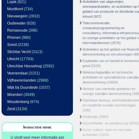
Lopik
(821)
Activiteiten van uitgeverijen,
omroepactiviteiten, en activiteiten op 
Montfoort
(734)
gebied van productie en distributie va
Nieuwegein
(2832)
inhoud
(607)
Oudewater
(628)
Telecommunicatie,
computerprogrammering en
Renswoude
(396)
consultancy, informatica-infrastructuu
Rhenen
(980)
en overige activiteiten op het gebied 
informatiediensten
(2576)
Soest
(2238)
Activiteiten op het gebied van financië
Stichtse Vecht
(3113)
dienstverlening en verzekeringen
(89
Utrecht
(17783)
Exploitatie van en handel in onroeren
Utrechtse Heuvelrug
(2592)
goed
(2124)
Wetenschappelijke en technische
Veenendaal
(3151)
activiteiten en specialistische zakelijk
Vijfheerenlanden
(2968)
dienstverlening
(10924)
Wijk bij Duurstede
(1037)
Verhuur van roerende goederen en
overige zakelijke dienstverlening
(308
Woerden
(3049)
Openbaar bestuur, overheidsdienste
Woudenberg
(674)
en verplichte sociale verzekeringen
Zeist
(3134)
(106)
Onderwijs
(2584)
Gezondheids- en welzijnszorg
(6242)
Interactieve versie
Kunst, cultuur, sport en recreatie-
activiteiten
(3104)
U vindt veel meer informatie per