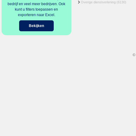
Overige dienstverlening
(6130)
bedrijf en veel meer bedrijven. Ook
kunt u filters toepassen en
exporteren naar Excel.
Bekijken
©