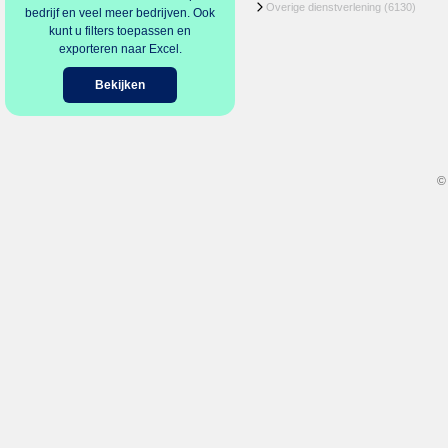
Overige dienstverlening
(6130)
bedrijf en veel meer bedrijven. Ook
kunt u filters toepassen en
exporteren naar Excel.
Bekijken
©