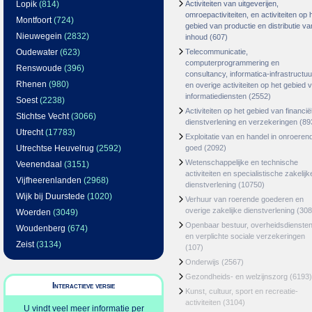
Lopik
(814)
Activiteiten van uitgeverijen,
omroepactiviteiten, en activiteiten op 
Montfoort
(724)
gebied van productie en distributie va
Nieuwegein
(2832)
inhoud
(607)
Oudewater
(623)
Telecommunicatie,
computerprogrammering en
Renswoude
(396)
consultancy, informatica-infrastructuu
Rhenen
(980)
en overige activiteiten op het gebied 
informatiediensten
(2552)
Soest
(2238)
Activiteiten op het gebied van financië
Stichtse Vecht
(3066)
dienstverlening en verzekeringen
(89
Utrecht
(17783)
Exploitatie van en handel in onroeren
Utrechtse Heuvelrug
(2592)
goed
(2092)
Wetenschappelijke en technische
Veenendaal
(3151)
activiteiten en specialistische zakelijk
Vijfheerenlanden
(2968)
dienstverlening
(10750)
Wijk bij Duurstede
(1020)
Verhuur van roerende goederen en
overige zakelijke dienstverlening
(308
Woerden
(3049)
Openbaar bestuur, overheidsdienste
Woudenberg
(674)
en verplichte sociale verzekeringen
Zeist
(3134)
(107)
Onderwijs
(2567)
Gezondheids- en welzijnszorg
(6193)
Interactieve versie
Kunst, cultuur, sport en recreatie-
activiteiten
(3104)
U vindt veel meer informatie per