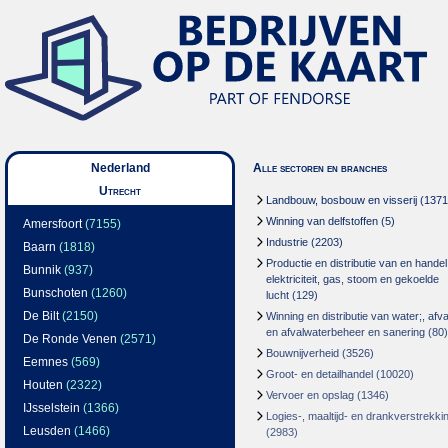
Nederland
Alle sectoren en branches
Utrecht
Landbouw, bosbouw en visserij
(1371
Winning van delfstoffen
(5)
Amersfoort
(7155)
Industrie
(2203)
Baarn
(1818)
Productie en distributie van en handel
Bunnik
(937)
elektriciteit, gas, stoom en gekoelde
Bunschoten
(1260)
lucht
(129)
De Bilt
(2150)
Winning en distributie van water;, afva
en afvalwaterbeheer en sanering
(80)
De Ronde Venen
(2571)
Bouwnijverheid
(3526)
Eemnes
(569)
Groot- en detailhandel
(10020)
Houten
(2322)
Vervoer en opslag
(1346)
IJsselstein
(1366)
Logies-, maaltijd- en drankverstrekki
Leusden
(1466)
(2983)