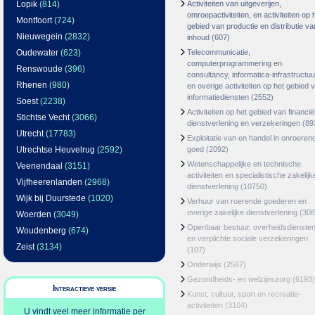
Lopik
(814)
Activiteiten van uitgeverijen,
omroepactiviteiten, en activiteiten op 
Montfoort
(724)
gebied van productie en distributie va
Nieuwegein
(2832)
inhoud
(607)
Oudewater
(623)
Telecommunicatie,
computerprogrammering en
Renswoude
(396)
consultancy, informatica-infrastructuu
Rhenen
(980)
en overige activiteiten op het gebied 
informatiediensten
(2552)
Soest
(2238)
Activiteiten op het gebied van financië
Stichtse Vecht
(3066)
dienstverlening en verzekeringen
(89
Utrecht
(17783)
Exploitatie van en handel in onroeren
Utrechtse Heuvelrug
(2592)
goed
(2092)
Wetenschappelijke en technische
Veenendaal
(3151)
activiteiten en specialistische zakelijk
Vijfheerenlanden
(2968)
dienstverlening
(10750)
Wijk bij Duurstede
(1020)
Verhuur van roerende goederen en
overige zakelijke dienstverlening
(308
Woerden
(3049)
Openbaar bestuur, overheidsdienste
Woudenberg
(674)
en verplichte sociale verzekeringen
Zeist
(3134)
(107)
Onderwijs
(2567)
Gezondheids- en welzijnszorg
(6193)
Interactieve versie
Kunst, cultuur, sport en recreatie-
activiteiten
(3104)
U vindt veel meer informatie per