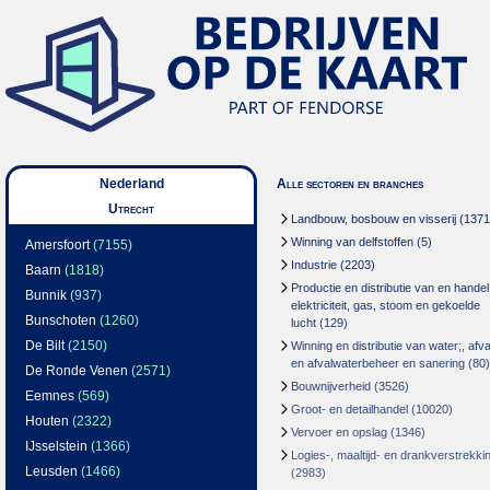
Nederland
Alle sectoren en branches
Utrecht
Landbouw, bosbouw en visserij
(1371
Winning van delfstoffen
(5)
Amersfoort
(7155)
Industrie
(2203)
Baarn
(1818)
Productie en distributie van en handel
Bunnik
(937)
elektriciteit, gas, stoom en gekoelde
Bunschoten
(1260)
lucht
(129)
De Bilt
(2150)
Winning en distributie van water;, afva
en afvalwaterbeheer en sanering
(80)
De Ronde Venen
(2571)
Bouwnijverheid
(3526)
Eemnes
(569)
Groot- en detailhandel
(10020)
Houten
(2322)
Vervoer en opslag
(1346)
IJsselstein
(1366)
Logies-, maaltijd- en drankverstrekki
Leusden
(1466)
(2983)