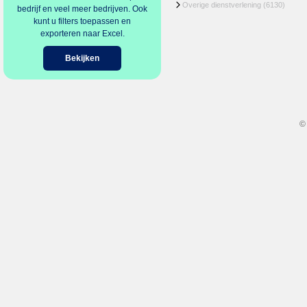
Overige dienstverlening
(6130)
bedrijf en veel meer bedrijven. Ook
kunt u filters toepassen en
exporteren naar Excel.
Bekijken
©