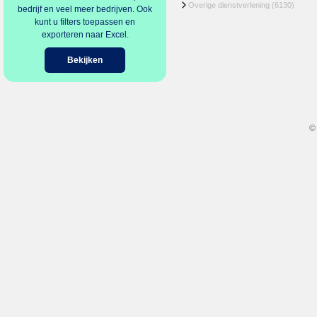
Overige dienstverlening
(6130)
bedrijf en veel meer bedrijven. Ook
kunt u filters toepassen en
exporteren naar Excel.
Bekijken
©