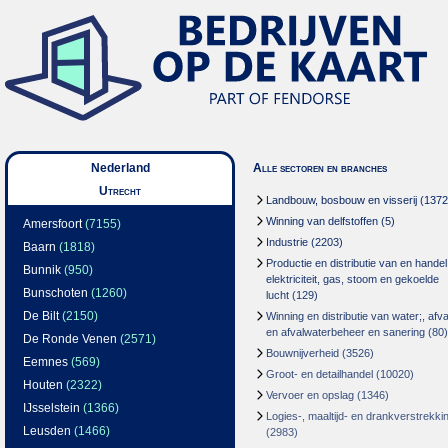
Nederland
Alle sectoren en branches
Utrecht
Landbouw, bosbouw en visserij
(1372
Winning van delfstoffen
(5)
Amersfoort
(7155)
Industrie
(2203)
Baarn
(1818)
Productie en distributie van en handel
Bunnik
(950)
elektriciteit, gas, stoom en gekoelde
Bunschoten
(1260)
lucht
(129)
De Bilt
(2150)
Winning en distributie van water;, afva
en afvalwaterbeheer en sanering
(80)
De Ronde Venen
(2571)
Bouwnijverheid
(3526)
Eemnes
(569)
Groot- en detailhandel
(10020)
Houten
(2322)
Vervoer en opslag
(1346)
IJsselstein
(1366)
Logies-, maaltijd- en drankverstrekki
Leusden
(1466)
(2983)