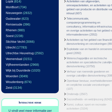
Lopik
(814)
Activiteiten van uitgeverijen,
omroepactiviteiten, en activiteiten op 
Montfoort
(734)
gebied van productie en distributie va
Nieuwegein
(2832)
inhoud
(607)
Oudewater
(623)
Telecommunicatie,
computerprogrammering en
Renswoude
(396)
consultancy, informatica-infrastructuu
Rhenen
(980)
en overige activiteiten op het gebied 
informatiediensten
(2552)
Soest
(2238)
Activiteiten op het gebied van financië
Stichtse Vecht
(3066)
dienstverlening en verzekeringen
(89
Utrecht
(17783)
Exploitatie van en handel in onroeren
Utrechtse Heuvelrug
(2592)
goed
(2092)
Wetenschappelijke en technische
Veenendaal
(3151)
activiteiten en specialistische zakelijk
Vijfheerenlanden
(2968)
dienstverlening
(10750)
Wijk bij Duurstede
(1020)
Verhuur van roerende goederen en
overige zakelijke dienstverlening
(308
Woerden
(3049)
Openbaar bestuur, overheidsdienste
Woudenberg
(674)
en verplichte sociale verzekeringen
Zeist
(3134)
(107)
Onderwijs
(2567)
Gezondheids- en welzijnszorg
(6242)
Interactieve versie
Kunst, cultuur, sport en recreatie-
activiteiten
(3104)
U vindt veel meer informatie per