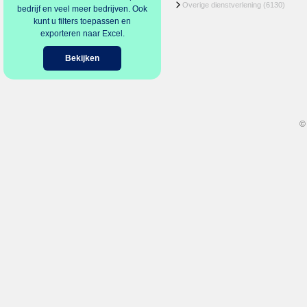
Overige dienstverlening
(6130)
bedrijf en veel meer bedrijven. Ook
kunt u filters toepassen en
exporteren naar Excel.
Bekijken
©