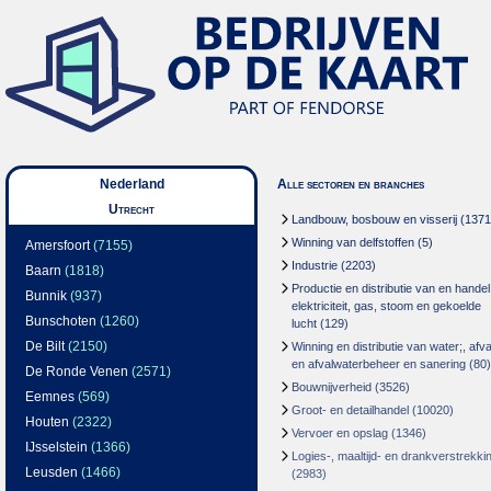
Nederland
Alle sectoren en branches
Utrecht
Landbouw, bosbouw en visserij
(1371
Winning van delfstoffen
(5)
Amersfoort
(7155)
Industrie
(2203)
Baarn
(1818)
Productie en distributie van en handel
Bunnik
(937)
elektriciteit, gas, stoom en gekoelde
Bunschoten
(1260)
lucht
(129)
De Bilt
(2150)
Winning en distributie van water;, afva
en afvalwaterbeheer en sanering
(80)
De Ronde Venen
(2571)
Bouwnijverheid
(3526)
Eemnes
(569)
Groot- en detailhandel
(10020)
Houten
(2322)
Vervoer en opslag
(1346)
IJsselstein
(1366)
Logies-, maaltijd- en drankverstrekki
Leusden
(1466)
(2983)