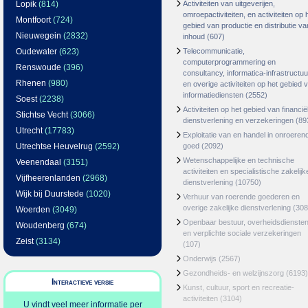
Lopik
(814)
Activiteiten van uitgeverijen,
omroepactiviteiten, en activiteiten op 
Montfoort
(724)
gebied van productie en distributie va
Nieuwegein
(2832)
inhoud
(607)
Oudewater
(623)
Telecommunicatie,
computerprogrammering en
Renswoude
(396)
consultancy, informatica-infrastructuu
Rhenen
(980)
en overige activiteiten op het gebied 
informatiediensten
(2552)
Soest
(2238)
Activiteiten op het gebied van financië
Stichtse Vecht
(3066)
dienstverlening en verzekeringen
(89
Utrecht
(17783)
Exploitatie van en handel in onroeren
Utrechtse Heuvelrug
(2592)
goed
(2092)
Wetenschappelijke en technische
Veenendaal
(3151)
activiteiten en specialistische zakelijk
Vijfheerenlanden
(2968)
dienstverlening
(10750)
Wijk bij Duurstede
(1020)
Verhuur van roerende goederen en
overige zakelijke dienstverlening
(308
Woerden
(3049)
Openbaar bestuur, overheidsdienste
Woudenberg
(674)
en verplichte sociale verzekeringen
Zeist
(3134)
(107)
Onderwijs
(2567)
Gezondheids- en welzijnszorg
(6193)
Interactieve versie
Kunst, cultuur, sport en recreatie-
activiteiten
(3104)
U vindt veel meer informatie per