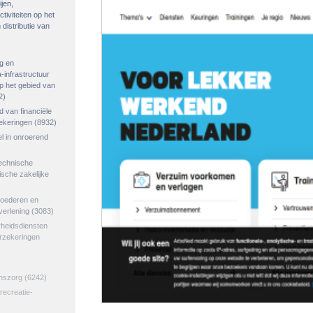
ijen,
tiviteiten op het
distributie van
g en
-infrastructuur
op het gebied van
2)
ed van financiële
zekeringen
(8932)
el in onroerend
echnische
tische zakelijke
goederen en
verlening
(3083)
rheidsdiensten
erzekeringen
jnszorg
(6242)
 recreatie-