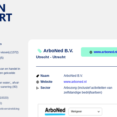
es
ArboNed B.V.
www.arboned.n
isserij
(1372)
Utrecht - Utrecht
(5)
 van en handel in
m en gekoelde
Naam
ArboNed B.V.
Website
www.arboned.nl
an water;, afval-
 sanering
(80)
Sector
Arbozorg (inclusief activiteiten van
zelfstandige bedrijfsartsen)
10020)
6)
rankverstrekking