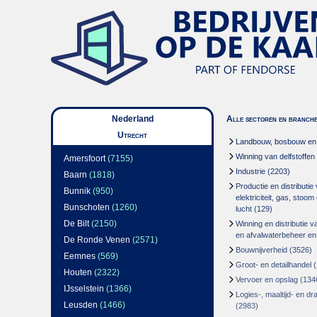
Nederland
Alle sectoren en branch
Utrecht
Landbouw, bosbouw en v
Winning van delfstoffen
Amersfoort
(7155)
Industrie
(2203)
Baarn
(1818)
Productie en distributie
Bunnik
(950)
elektriciteit, gas, stoo
Bunschoten
(1260)
lucht
(129)
De Bilt
(2150)
Winning en distributie v
en afvalwaterbeheer en
De Ronde Venen
(2571)
Bouwnijverheid
(3526)
Eemnes
(569)
Groot- en detailhandel
(
Houten
(2322)
Vervoer en opslag
(134
IJsselstein
(1366)
Logies-, maaltijd- en d
Leusden
(1466)
(2983)