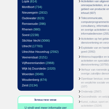
Lopik
(814)
Activiteiten van uitgever
omroepactiviteiten, en ac
Montfoort
(734)
gebied van productie en 
Nieuwegein
(2832)
inhoud
(607)
Oudewater
(623)
Telecommunicatie,
computerprogrammerin
Renswoude
(396)
consultancy, informatica
Rhenen
(980)
en overige activiteiten 
informatiediensten
(255
Soest
(2238)
Activiteiten op het gebi
Stichtse Vecht
(3066)
dienstverlening en ver
Utrecht
(17783)
Exploitatie van en hand
Utrechtse Heuvelrug
(2592)
goed
(2092)
Wetenschappelijke en t
Veenendaal
(3151)
activiteiten en specialis
Vijfheerenlanden
(2968)
dienstverlening
(10750)
Wijk bij Duurstede
(1020)
Verhuur van roerende 
overige zakelijke dienst
Woerden
(3049)
Openbaar bestuur, ove
Woudenberg
(674)
en verplichte sociale v
Zeist
(3134)
(107)
Onderwijs
(2567)
Gezondheids- en welzi
Interactieve versie
Kunst, cultuur, sport en
activiteiten
(3104)
U vindt veel meer informatie per