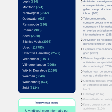
Lopik
(814)
Activiteiten van uitgever
omroepactiviteiten, en ac
Montfoort
(724)
gebied van productie en 
Nieuwegein
(2832)
inhoud
(607)
Oudewater
(623)
Telecommunicatie,
computerprogrammerin
Renswoude
(396)
consultancy, informatica
Rhenen
(980)
en overige activiteiten 
informatiediensten
(255
Soest
(2238)
Activiteiten op het gebi
Stichtse Vecht
(3066)
dienstverlening en ver
Utrecht
(17783)
Exploitatie van en hand
Utrechtse Heuvelrug
(2592)
goed
(2092)
Wetenschappelijke en t
Veenendaal
(3151)
activiteiten en specialis
Vijfheerenlanden
(2968)
dienstverlening
(10750)
Wijk bij Duurstede
(1020)
Verhuur van roerende 
overige zakelijke dienst
Woerden
(3049)
Openbaar bestuur, ove
Woudenberg
(674)
en verplichte sociale v
Zeist
(3134)
(107)
Onderwijs
(2567)
Gezondheids- en welzi
Interactieve versie
Kunst, cultuur, sport en
activiteiten
(3104)
U vindt veel meer informatie per