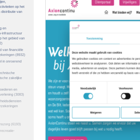
ijen,
tiviteiten op het
distributie van
g en
-infrastructuur
op het gebied van
2)
ed van financiële
zekeringen
(8932)
el in onroerend
echnische
tische zakelijke
goederen en
verlening
(3083)
rheidsdiensten
erzekeringen
jnszorg
(6193)
 recreatie-