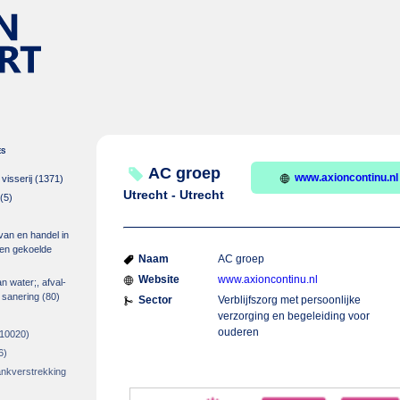
es
AC groep
www.axioncontinu.nl
isserij
(1371)
Utrecht - Utrecht
(5)
 van en handel in
m en gekoelde
Naam
AC groep
Website
www.axioncontinu.nl
an water;, afval-
 sanering
(80)
Sector
Verblijfszorg met persoonlijke
verzorging en begeleiding voor
ouderen
10020)
6)
rankverstrekking