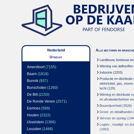
Nederland
Alle sectoren en branch
Utrecht
Landbouw, bosbouw en v
Winning van delfstoffen
Amersfoort
(7155)
Industrie
(2203)
Baarn
(1818)
Productie en distributie
Bunnik
(937)
elektriciteit, gas, stoo
Bunschoten
(1260)
lucht
(129)
De Bilt
(2150)
Winning en distributie v
en afvalwaterbeheer en
De Ronde Venen
(2571)
Bouwnijverheid
(3526)
Eemnes
(569)
Groot- en detailhandel
(
Houten
(2322)
Vervoer en opslag
(134
IJsselstein
(1366)
Logies-, maaltijd- en d
Leusden
(1466)
(2983)