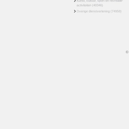
Kunst, cultuur, sport en recreatie-
activiteiten
(40346)
Overige dienstverlening
(74958)
©