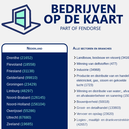
Nederland
Alle sectoren en branches
Drenthe
(21652)
Landbouw, bosbouw en visserij
(3416
Winning van delfstoffen
(477)
Flevoland
(18558)
Industrie
(34968)
Friesland
(31138)
Productie en distributie van en handel
Gelderland
(99810)
elektriciteit, gas, stoom en gekoelde
Groningen
(23429)
lucht
(1723)
Limburg
(48297)
Winning en distributie van water;, afva
en afvalwaterbeheer en sanering
(15
Noord-Brabant
(126145)
Bouwnijverheid
(50018)
Noord-Holland
(156104)
Groot- en detailhandel
(133803)
Overijssel
(55286)
Vervoer en opslag
(23620)
Utrecht
(67680)
Logies-, maaltijd- en drankverstrekki
Zeeland
(19685)
(42657)