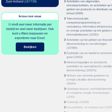
Zuid-Holland
(167739)
Activiteiten van uitgeverijen,
omroepactiviteiten, en activiteiten op 
gebied van productie en distributie va
inhoud
(6380)
Interactieve versie
Telecommunicatie,
computerprogrammering en
U vindt veel meer informatie per
consultancy, informatica-infrastructuu
bedrijf en veel meer bedrijven. Ook
en overige activiteiten op het gebied 
kunt u filters toepassen en
informatiediensten
(22261)
exporteren naar Excel.
Activiteiten op het gebied van financië
dienstverlening en verzekeringen
Bekijken
(107983)
Exploitatie van en handel in onroeren
goed
(23403)
Wetenschappelijke en technische
activiteiten en specialistische zakelijk
dienstverlening
(105975)
Verhuur van roerende goederen en
overige zakelijke dienstverlening
(36354)
Openbaar bestuur, overheidsdienste
en verplichte sociale verzekeringen
(1043)
Onderwijs
(24428)
Gezondheids- en welzijnszorg
(7329