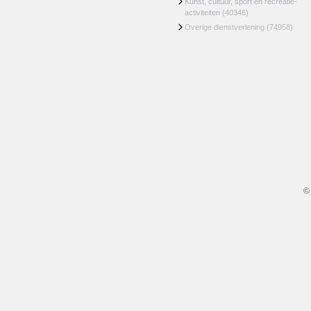
Kunst, cultuur, sport en recreatie-
activiteiten
(40346)
Overige dienstverlening
(74958)
©