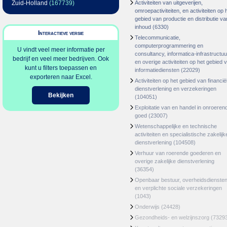
Zuid-Holland
(167739)
Activiteiten van uitgeverijen,
omroepactiviteiten, en activiteiten op 
gebied van productie en distributie va
inhoud
(6330)
Interactieve versie
Telecommunicatie,
computerprogrammering en
U vindt veel meer informatie per
consultancy, informatica-infrastructuu
bedrijf en veel meer bedrijven. Ook
en overige activiteiten op het gebied 
kunt u filters toepassen en
informatiediensten
(22029)
exporteren naar Excel.
Activiteiten op het gebied van financië
dienstverlening en verzekeringen
Bekijken
(104051)
Exploitatie van en handel in onroeren
goed
(23007)
Wetenschappelijke en technische
activiteiten en specialistische zakelijk
dienstverlening
(104508)
Verhuur van roerende goederen en
overige zakelijke dienstverlening
(36354)
Openbaar bestuur, overheidsdienste
en verplichte sociale verzekeringen
(1043)
Onderwijs
(24428)
Gezondheids- en welzijnszorg
(7329