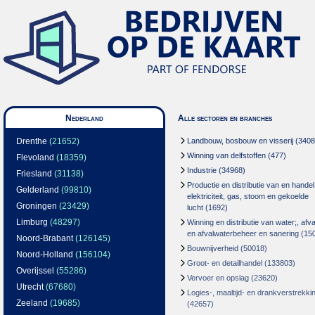
Nederland
Alle sectoren en branches
Drenthe
(21652)
Landbouw, bosbouw en visserij
(3408
Winning van delfstoffen
(477)
Flevoland
(18359)
Industrie
(34968)
Friesland
(31138)
Productie en distributie van en handel
Gelderland
(99810)
elektriciteit, gas, stoom en gekoelde
Groningen
(23429)
lucht
(1692)
Limburg
(48297)
Winning en distributie van water;, afva
en afvalwaterbeheer en sanering
(15
Noord-Brabant
(126145)
Bouwnijverheid
(50018)
Noord-Holland
(156104)
Groot- en detailhandel
(133803)
Overijssel
(55286)
Vervoer en opslag
(23620)
Utrecht
(67680)
Logies-, maaltijd- en drankverstrekki
Zeeland
(19685)
(42657)