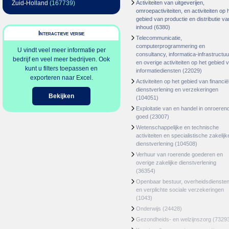
Zuid-Holland
(167739)
Activiteiten van uitgeverijen,
omroepactiviteiten, en activiteiten op 
gebied van productie en distributie va
inhoud
(6380)
Interactieve versie
Telecommunicatie,
computerprogrammering en
U vindt veel meer informatie per
consultancy, informatica-infrastructuu
bedrijf en veel meer bedrijven. Ook
en overige activiteiten op het gebied 
kunt u filters toepassen en
informatiediensten
(22029)
exporteren naar Excel.
Activiteiten op het gebied van financië
dienstverlening en verzekeringen
Bekijken
(104051)
Exploitatie van en handel in onroeren
goed
(23007)
Wetenschappelijke en technische
activiteiten en specialistische zakelijk
dienstverlening
(104508)
Verhuur van roerende goederen en
overige zakelijke dienstverlening
(36354)
Openbaar bestuur, overheidsdienste
en verplichte sociale verzekeringen
(1043)
Onderwijs
(24428)
Gezondheids- en welzijnszorg
(7329