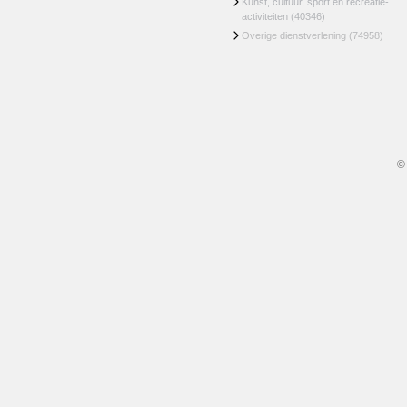
Kunst, cultuur, sport en recreatie-
activiteiten
(40346)
Overige dienstverlening
(74958)
©