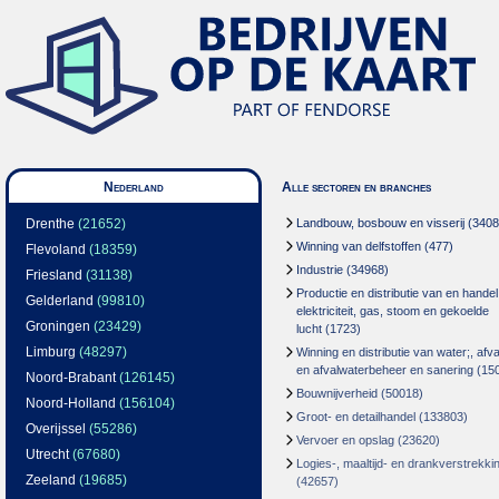
Nederland
Alle sectoren en branches
Drenthe
(21652)
Landbouw, bosbouw en visserij
(3408
Winning van delfstoffen
(477)
Flevoland
(18359)
Industrie
(34968)
Friesland
(31138)
Productie en distributie van en handel
Gelderland
(99810)
elektriciteit, gas, stoom en gekoelde
Groningen
(23429)
lucht
(1723)
Limburg
(48297)
Winning en distributie van water;, afva
en afvalwaterbeheer en sanering
(15
Noord-Brabant
(126145)
Bouwnijverheid
(50018)
Noord-Holland
(156104)
Groot- en detailhandel
(133803)
Overijssel
(55286)
Vervoer en opslag
(23620)
Utrecht
(67680)
Logies-, maaltijd- en drankverstrekki
Zeeland
(19685)
(42657)