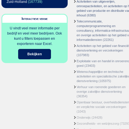
Zuid-Holland
(167739)
Activiteiten van uitgeverijen,
omroepactiviteiten, en activiteiten op 
gebied van productie en distributie va
inhoud
(6380)
Interactieve versie
Telecommunicatie,
computerprogrammering en
U vindt veel meer informatie per
consultancy, informatica-infrastructuu
bedrijf en veel meer bedrijven. Ook
en overige activiteiten op het gebied 
kunt u filters toepassen en
informatiediensten
(22261)
exporteren naar Excel.
Activiteiten op het gebied van financië
dienstverlening en verzekeringen
Bekijken
(107983)
Exploitatie van en handel in onroeren
goed
(23403)
Wetenschappelijke en technische
activiteiten en specialistische zakelijk
dienstverlening
(105975)
Verhuur van roerende goederen en
overige zakelijke dienstverlening
(36354)
Openbaar bestuur, overheidsdienste
en verplichte sociale verzekeringen
(1043)
Onderwijs
(24428)
Gezondheids- en welzijnszorg
(7329