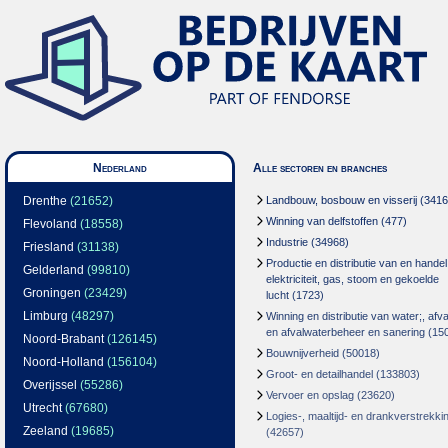
Nederland
Alle sectoren en branches
Drenthe
(21652)
Landbouw, bosbouw en visserij
(3416
Winning van delfstoffen
(477)
Flevoland
(18558)
Industrie
(34968)
Friesland
(31138)
Productie en distributie van en handel
Gelderland
(99810)
elektriciteit, gas, stoom en gekoelde
Groningen
(23429)
lucht
(1723)
Limburg
(48297)
Winning en distributie van water;, afva
en afvalwaterbeheer en sanering
(15
Noord-Brabant
(126145)
Bouwnijverheid
(50018)
Noord-Holland
(156104)
Groot- en detailhandel
(133803)
Overijssel
(55286)
Vervoer en opslag
(23620)
Utrecht
(67680)
Logies-, maaltijd- en drankverstrekki
Zeeland
(19685)
(42657)