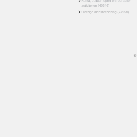
Kunst, cultuur, sport en recreatie-
activiteiten
(40346)
Overige dienstverlening
(74958)
©