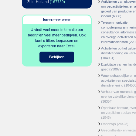
Zuid-Holland
(167739)
Activiteiten van uitgever
omroepactiviteiten, en ac
gebied van productie en 
inhoud
(6330)
Interactieve versie
Telecommunicatie,
computerprogrammerin
U vindt veel meer informatie per
consultancy, informatica
bedrijf en veel meer bedrijven. Ook
en overige activiteiten 
kunt u filters toepassen en
informatiediensten
(220
exporteren naar Excel.
Activiteiten op het gebi
dienstverlening en ver
Bekijken
(104051)
Exploitatie van en hand
goed
(23007)
Wetenschappelijke en t
activiteiten en specialis
dienstverlening
(104508
Verhuur van roerende 
overige zakelijke dienst
(36354)
Openbaar bestuur, ove
en verplichte sociale v
(1043)
Onderwijs
(24428)
Gezondheids- en welzi