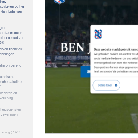
ijen,
tiviteiten op het
distributie van
g en
-infrastructuur
op het gebied van
29)
ed van financiële
zekeringen
el in onroerend
echnische
tische zakelijke
)
goederen en
verlening
rheidsdiensten
erzekeringen
jnszorg
(73293)