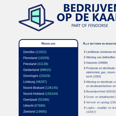
Nederland
Alle sectoren en branch
Drenthe
(21652)
Landbouw, bosbouw en v
Winning van delfstoffen
Flevoland
(18359)
Industrie
(34968)
Friesland
(31138)
Productie en distributie
Gelderland
(99810)
elektriciteit, gas, stoo
Groningen
(23429)
lucht
(1692)
Limburg
(48297)
Winning en distributie v
en afvalwaterbeheer en
Noord-Brabant
(126145)
Bouwnijverheid
(50018)
Noord-Holland
(156104)
Groot- en detailhandel
(
Overijssel
(55286)
Vervoer en opslag
(236
Utrecht
(67680)
Logies-, maaltijd- en d
Zeeland
(19685)
(42657)