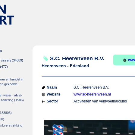
es
S.C. Heerenveen B.V.
www
isserij
(34089)
Heerenveen - Friesland
(477)
 van en handel in
m en gekoelde
Naam
S.C. Heerenveen B.V.
Website
www.sc-heerenveen.nl
an water;, afval-
 sanering
(1506)
Sector
Activiteiten van veldvoetbalclubs
133803)
20)
rankverstrekking