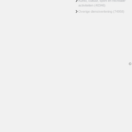
Kunst, cultuur, sport en recreatie-
activiteiten
(40346)
Overige dienstverlening
(74958)
©