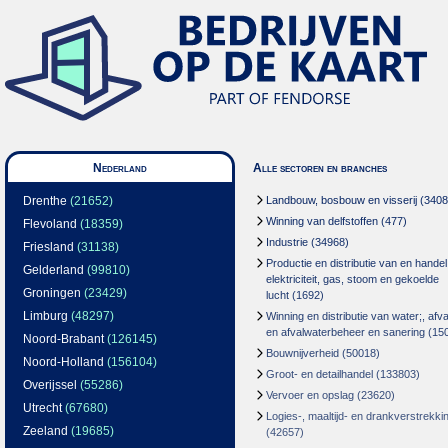
Nederland
Alle sectoren en branches
Drenthe
(21652)
Landbouw, bosbouw en visserij
(3408
Winning van delfstoffen
(477)
Flevoland
(18359)
Industrie
(34968)
Friesland
(31138)
Productie en distributie van en handel
Gelderland
(99810)
elektriciteit, gas, stoom en gekoelde
Groningen
(23429)
lucht
(1692)
Limburg
(48297)
Winning en distributie van water;, afva
en afvalwaterbeheer en sanering
(15
Noord-Brabant
(126145)
Bouwnijverheid
(50018)
Noord-Holland
(156104)
Groot- en detailhandel
(133803)
Overijssel
(55286)
Vervoer en opslag
(23620)
Utrecht
(67680)
Logies-, maaltijd- en drankverstrekki
Zeeland
(19685)
(42657)