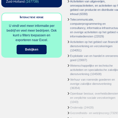
Zuid-Holland
(167739)
Activiteiten van uitgeverijen,
omroepactiviteiten, en activiteiten op 
gebied van productie en distributie va
inhoud
(6330)
Interactieve versie
Telecommunicatie,
computerprogrammering en
U vindt veel meer informatie per
consultancy, informatica-infrastructuu
bedrijf en veel meer bedrijven. Ook
en overige activiteiten op het gebied 
kunt u filters toepassen en
informatiediensten
(22029)
exporteren naar Excel.
Activiteiten op het gebied van financië
dienstverlening en verzekeringen
Bekijken
(104051)
Exploitatie van en handel in onroeren
goed
(23007)
Wetenschappelijke en technische
activiteiten en specialistische zakelijk
dienstverlening
(104508)
Verhuur van roerende goederen en
overige zakelijke dienstverlening
(36354)
Openbaar bestuur, overheidsdienste
en verplichte sociale verzekeringen
(1043)
Onderwijs
(24428)
Gezondheids- en welzijnszorg
(7329