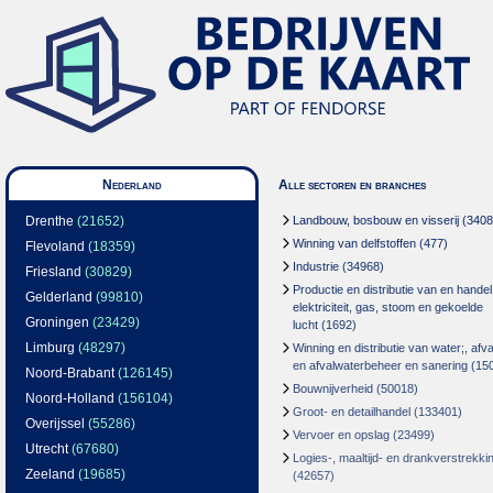
Nederland
Alle sectoren en branches
Drenthe
(21652)
Landbouw, bosbouw en visserij
(3408
Winning van delfstoffen
(477)
Flevoland
(18359)
Industrie
(34968)
Friesland
(30829)
Productie en distributie van en handel
Gelderland
(99810)
elektriciteit, gas, stoom en gekoelde
Groningen
(23429)
lucht
(1692)
Limburg
(48297)
Winning en distributie van water;, afva
en afvalwaterbeheer en sanering
(15
Noord-Brabant
(126145)
Bouwnijverheid
(50018)
Noord-Holland
(156104)
Groot- en detailhandel
(133401)
Overijssel
(55286)
Vervoer en opslag
(23499)
Utrecht
(67680)
Logies-, maaltijd- en drankverstrekki
Zeeland
(19685)
(42657)