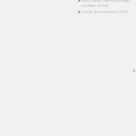
Kunst, cultuur, sport en recreatie-
activiteiten
(40346)
Overige dienstverlening
(74958)
©