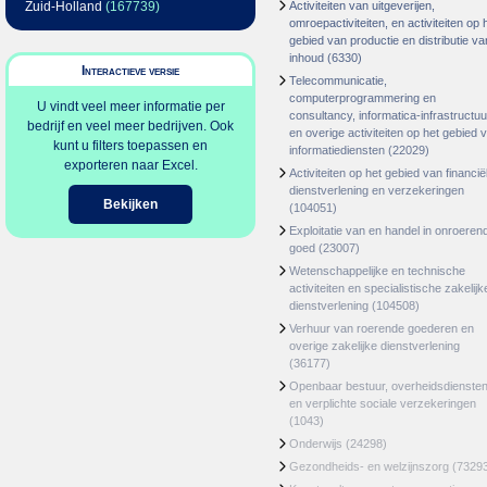
Zuid-Holland
(167739)
Activiteiten van uitgeverijen,
omroepactiviteiten, en activiteiten op 
gebied van productie en distributie va
inhoud
(6330)
Interactieve versie
Telecommunicatie,
computerprogrammering en
U vindt veel meer informatie per
consultancy, informatica-infrastructuu
bedrijf en veel meer bedrijven. Ook
en overige activiteiten op het gebied 
kunt u filters toepassen en
informatiediensten
(22029)
exporteren naar Excel.
Activiteiten op het gebied van financië
dienstverlening en verzekeringen
Bekijken
(104051)
Exploitatie van en handel in onroeren
goed
(23007)
Wetenschappelijke en technische
activiteiten en specialistische zakelijk
dienstverlening
(104508)
Verhuur van roerende goederen en
overige zakelijke dienstverlening
(36177)
Openbaar bestuur, overheidsdienste
en verplichte sociale verzekeringen
(1043)
Onderwijs
(24298)
Gezondheids- en welzijnszorg
(7329