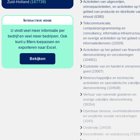
Zuid-Holland
(167739)
Activiteiten van uitgeverijen,
omroepactiviteiten, en activiteiten op 
gebied van productie en distributie va
inhoud
(6380)
Interactieve versie
Telecommunicatie,
computerprogrammering en
U vindt veel meer informatie per
consultancy, informatica-infrastructuu
bedrijf en veel meer bedrijven. Ook
en overige activiteiten op het gebied 
kunt u filters toepassen en
informatiediensten
(22029)
exporteren naar Excel.
Activiteiten op het gebied van financië
dienstverlening en verzekeringen
Bekijken
(104051)
Exploitatie van en handel in onroeren
goed
(23007)
Wetenschappelijke en technische
activiteiten en specialistische zakelijk
dienstverlening
(104508)
Verhuur van roerende goederen en
overige zakelijke dienstverlening
(36354)
Openbaar bestuur, overheidsdienste
en verplichte sociale verzekeringen
(1043)
Onderwijs
(24428)
Gezondheids- en welzijnszorg
(7329