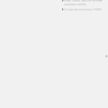
Kunst, cultuur, sport en recreatie-
activiteiten
(40346)
Overige dienstverlening
(74958)
©