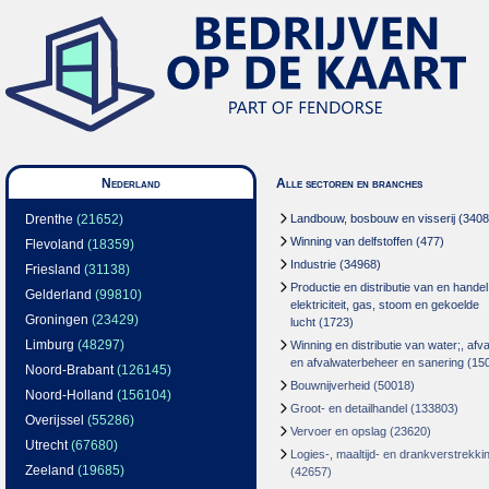
Nederland
Alle sectoren en branches
Drenthe
(21652)
Landbouw, bosbouw en visserij
(3408
Winning van delfstoffen
(477)
Flevoland
(18359)
Industrie
(34968)
Friesland
(31138)
Productie en distributie van en handel
Gelderland
(99810)
elektriciteit, gas, stoom en gekoelde
Groningen
(23429)
lucht
(1723)
Limburg
(48297)
Winning en distributie van water;, afva
en afvalwaterbeheer en sanering
(15
Noord-Brabant
(126145)
Bouwnijverheid
(50018)
Noord-Holland
(156104)
Groot- en detailhandel
(133803)
Overijssel
(55286)
Vervoer en opslag
(23620)
Utrecht
(67680)
Logies-, maaltijd- en drankverstrekki
Zeeland
(19685)
(42657)