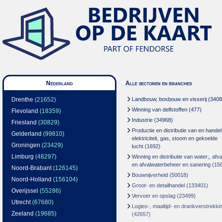
Nederland
Alle sectoren en branches
Drenthe
(21652)
Landbouw, bosbouw en visserij
(3408
Winning van delfstoffen
(477)
Flevoland
(18359)
Industrie
(34968)
Friesland
(30829)
Productie en distributie van en handel
Gelderland
(99810)
elektriciteit, gas, stoom en gekoelde
Groningen
(23429)
lucht
(1692)
Limburg
(48297)
Winning en distributie van water;, afva
en afvalwaterbeheer en sanering
(15
Noord-Brabant
(126145)
Bouwnijverheid
(50018)
Noord-Holland
(156104)
Groot- en detailhandel
(133401)
Overijssel
(55286)
Vervoer en opslag
(23499)
Utrecht
(67680)
Logies-, maaltijd- en drankverstrekki
Zeeland
(19685)
(42657)