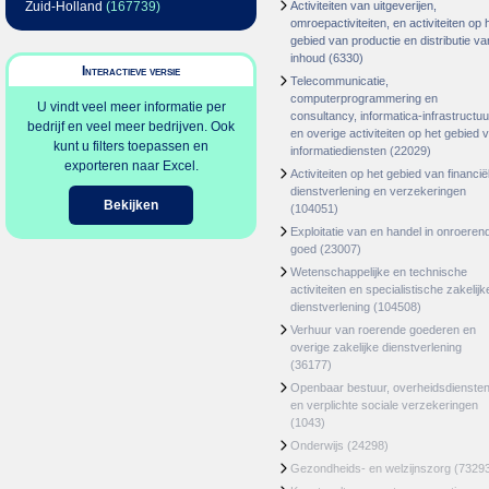
Zuid-Holland
(167739)
Activiteiten van uitgeverijen,
omroepactiviteiten, en activiteiten op 
gebied van productie en distributie va
inhoud
(6330)
Interactieve versie
Telecommunicatie,
computerprogrammering en
U vindt veel meer informatie per
consultancy, informatica-infrastructuu
bedrijf en veel meer bedrijven. Ook
en overige activiteiten op het gebied 
kunt u filters toepassen en
informatiediensten
(22029)
exporteren naar Excel.
Activiteiten op het gebied van financië
dienstverlening en verzekeringen
Bekijken
(104051)
Exploitatie van en handel in onroeren
goed
(23007)
Wetenschappelijke en technische
activiteiten en specialistische zakelijk
dienstverlening
(104508)
Verhuur van roerende goederen en
overige zakelijke dienstverlening
(36177)
Openbaar bestuur, overheidsdienste
en verplichte sociale verzekeringen
(1043)
Onderwijs
(24298)
Gezondheids- en welzijnszorg
(7329