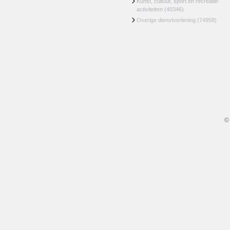
Kunst, cultuur, sport en recreatie-
activiteiten
(40346)
Overige dienstverlening
(74958)
©