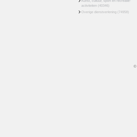
Kunst, cultuur, sport en recreatie-
activiteiten
(40346)
Overige dienstverlening
(74958)
©