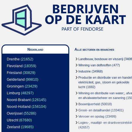
Nederland
Alle sectoren en branches
Drenthe
(21652)
Landbouw, bosbouw en visserij
(3408
Winning van delfstoffen
(477)
Flevoland
(18359)
Industrie
(34968)
Friesland
(30829)
Productie en distributie van en handel
Gelderland
(99810)
elektriciteit, gas, stoom en gekoelde
Groningen
(23429)
lucht
(1692)
Limburg
(48297)
Winning en distributie van water;, afva
en afvalwaterbeheer en sanering
(15
Noord-Brabant
(126145)
Bouwnijverheid
(50018)
Noord-Holland
(156104)
Groot- en detailhandel
(133401)
Overijssel
(55286)
Vervoer en opslag
(23499)
Utrecht
(67680)
Logies-, maaltijd- en drankverstrekki
Zeeland
(19685)
(42657)