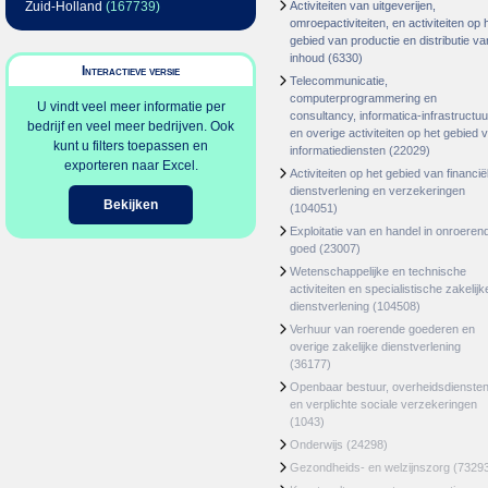
Zuid-Holland
(167739)
Activiteiten van uitgeverijen,
omroepactiviteiten, en activiteiten op 
gebied van productie en distributie va
inhoud
(6330)
Interactieve versie
Telecommunicatie,
computerprogrammering en
U vindt veel meer informatie per
consultancy, informatica-infrastructuu
bedrijf en veel meer bedrijven. Ook
en overige activiteiten op het gebied 
kunt u filters toepassen en
informatiediensten
(22029)
exporteren naar Excel.
Activiteiten op het gebied van financië
dienstverlening en verzekeringen
Bekijken
(104051)
Exploitatie van en handel in onroeren
goed
(23007)
Wetenschappelijke en technische
activiteiten en specialistische zakelijk
dienstverlening
(104508)
Verhuur van roerende goederen en
overige zakelijke dienstverlening
(36177)
Openbaar bestuur, overheidsdienste
en verplichte sociale verzekeringen
(1043)
Onderwijs
(24298)
Gezondheids- en welzijnszorg
(7329