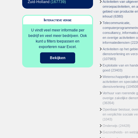
Zuid-Holland
(167739)
Activiteiten van uitgever
omroepactiviteiten, en ac
gebied van productie en 
inhoud
(6380)
Interactieve versie
Telecommunicatie,
computerprogrammerin
U vindt veel meer informatie per
consultancy, informatica
bedrijf en veel meer bedrijven. Ook
en overige activiteiten 
kunt u filters toepassen en
informatiediensten
(222
exporteren naar Excel.
Activiteiten op het gebi
dienstverlening en ver
Bekijken
(107983)
Exploitatie van en hand
goed
(23403)
Wetenschappelijke en t
activiteiten en specialis
dienstverlening
(104508
Verhuur van roerende 
overige zakelijke dienst
(36354)
Openbaar bestuur, ove
en verplichte sociale v
(1043)
Onderwijs
(24428)
Gezondheids- en welzi