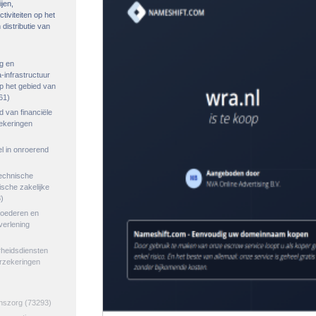
ijen,
tiviteiten op het
distributie van
g en
-infrastructuur
op het gebied van
61)
ed van financiële
zekeringen
el in onroerend
echnische
tische zakelijke
)
goederen en
verlening
rheidsdiensten
erzekeringen
jnszorg
(73293)