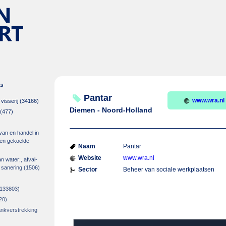
es
Pantar
www.wra.nl
isserij
(34166)
Diemen - Noord-Holland
(477)
 van en handel in
m en gekoelde
Naam
Pantar
Website
www.wra.nl
an water;, afval-
 sanering
(1506)
Sector
Beheer van sociale werkplaatsen
133803)
20)
rankverstrekking