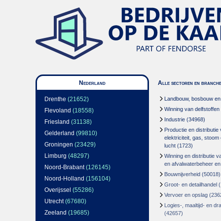
Nederland
Alle sectoren en branch
Drenthe
(21652)
Landbouw, bosbouw en v
Winning van delfstoffen
Flevoland
(18558)
Industrie
(34968)
Friesland
(31138)
Productie en distributie
Gelderland
(99810)
elektriciteit, gas, stoo
Groningen
(23429)
lucht
(1723)
Limburg
(48297)
Winning en distributie v
en afvalwaterbeheer en
Noord-Brabant
(126145)
Bouwnijverheid
(50018)
Noord-Holland
(156104)
Groot- en detailhandel
(
Overijssel
(55286)
Vervoer en opslag
(236
Utrecht
(67680)
Logies-, maaltijd- en d
Zeeland
(19685)
(42657)