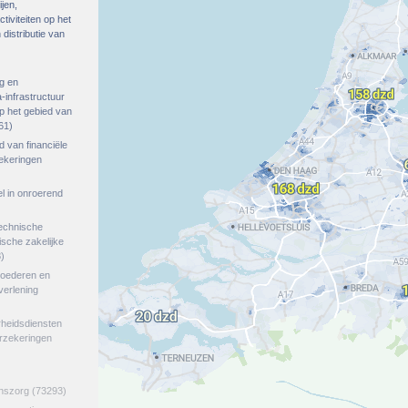
ijen,
tiviteiten op het
distributie van
g en
-infrastructuur
op het gebied van
61)
ed van financiële
zekeringen
el in onroerend
echnische
tische zakelijke
)
goederen en
verlening
rheidsdiensten
erzekeringen
jnszorg
(73293)