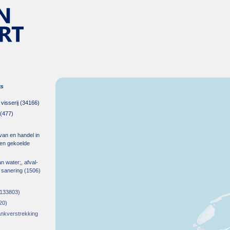
es
isserij
(34166)
(477)
 van en handel in
m en gekoelde
an water;, afval-
 sanering
(1506)
133803)
20)
rankverstrekking