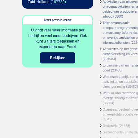
Zuid-Holland
(167739)
Activiteiten van uitgever
omroepactiviteiten, en ac
gebied van productie en 
inhoud
(6380)
Interactieve versie
Telecommunicatie,
computerprogrammerin
U vindt veel meer informatie per
consultancy, informatica
bedrijf en veel meer bedrijven. Ook
en overige activiteiten 
kunt u filters toepassen en
informatiediensten
(222
exporteren naar Excel.
Activiteiten op het gebi
dienstverlening en ver
Bekijken
(107983)
Exploitatie van en hand
goed
(23403)
Wetenschappelijke en t
activiteiten en specialis
dienstverlening
(104508
Verhuur van roerende 
overige zakelijke dienst
(36354)
Openbaar bestuur, ove
en verplichte sociale v
(1043)
Onderwijs
(24428)
Gezondheids- en welzi