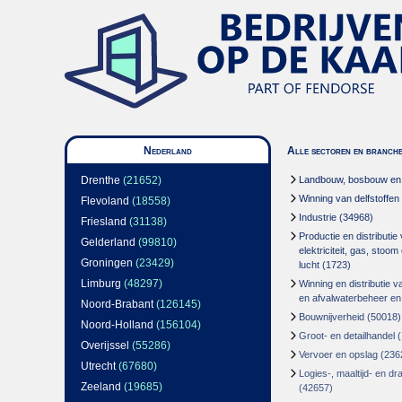
Nederland
Alle sectoren en branch
Drenthe
(21652)
Landbouw, bosbouw en v
Winning van delfstoffen
Flevoland
(18558)
Industrie
(34968)
Friesland
(31138)
Productie en distributie
Gelderland
(99810)
elektriciteit, gas, stoo
Groningen
(23429)
lucht
(1723)
Limburg
(48297)
Winning en distributie v
en afvalwaterbeheer en
Noord-Brabant
(126145)
Bouwnijverheid
(50018)
Noord-Holland
(156104)
Groot- en detailhandel
(
Overijssel
(55286)
Vervoer en opslag
(236
Utrecht
(67680)
Logies-, maaltijd- en d
Zeeland
(19685)
(42657)