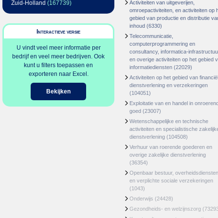
Zuid-Holland
(167739)
Activiteiten van uitgeverijen,
omroepactiviteiten, en activiteiten op 
gebied van productie en distributie va
inhoud
(6330)
Interactieve versie
Telecommunicatie,
computerprogrammering en
U vindt veel meer informatie per
consultancy, informatica-infrastructuu
bedrijf en veel meer bedrijven. Ook
en overige activiteiten op het gebied 
kunt u filters toepassen en
informatiediensten
(22029)
exporteren naar Excel.
Activiteiten op het gebied van financië
dienstverlening en verzekeringen
Bekijken
(104051)
Exploitatie van en handel in onroeren
goed
(23007)
Wetenschappelijke en technische
activiteiten en specialistische zakelijk
dienstverlening
(104508)
Verhuur van roerende goederen en
overige zakelijke dienstverlening
(36354)
Openbaar bestuur, overheidsdienste
en verplichte sociale verzekeringen
(1043)
Onderwijs
(24428)
Gezondheids- en welzijnszorg
(7329