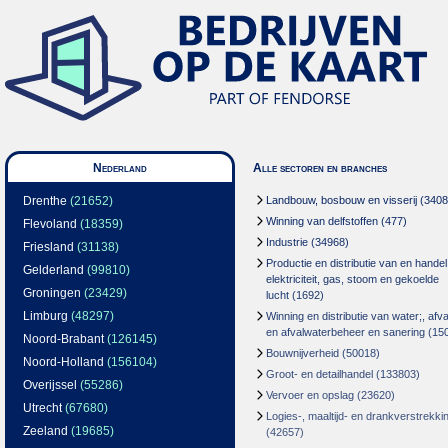
Nederland
Alle sectoren en branches
Drenthe
(21652)
Landbouw, bosbouw en visserij
(3408
Winning van delfstoffen
(477)
Flevoland
(18359)
Industrie
(34968)
Friesland
(31138)
Productie en distributie van en handel
Gelderland
(99810)
elektriciteit, gas, stoom en gekoelde
Groningen
(23429)
lucht
(1692)
Limburg
(48297)
Winning en distributie van water;, afva
en afvalwaterbeheer en sanering
(15
Noord-Brabant
(126145)
Bouwnijverheid
(50018)
Noord-Holland
(156104)
Groot- en detailhandel
(133803)
Overijssel
(55286)
Vervoer en opslag
(23620)
Utrecht
(67680)
Logies-, maaltijd- en drankverstrekki
Zeeland
(19685)
(42657)