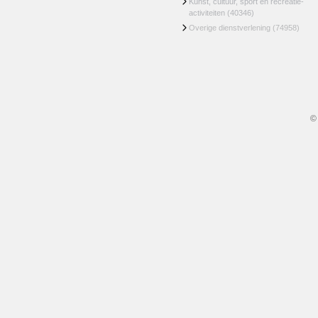
Kunst, cultuur, sport en recreatie-
activiteiten
(40346)
Overige dienstverlening
(74958)
©