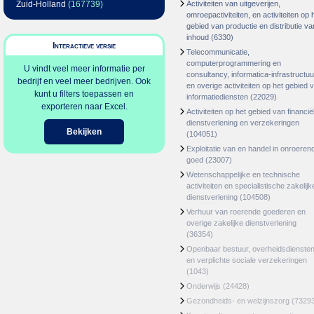
Zuid-Holland
(167739)
Activiteiten van uitgeverijen,
omroepactiviteiten, en activiteiten op 
gebied van productie en distributie va
inhoud
(6330)
Interactieve versie
Telecommunicatie,
computerprogrammering en
U vindt veel meer informatie per
consultancy, informatica-infrastructuu
bedrijf en veel meer bedrijven. Ook
en overige activiteiten op het gebied 
kunt u filters toepassen en
informatiediensten
(22029)
exporteren naar Excel.
Activiteiten op het gebied van financië
dienstverlening en verzekeringen
Bekijken
(104051)
Exploitatie van en handel in onroeren
goed
(23007)
Wetenschappelijke en technische
activiteiten en specialistische zakelijk
dienstverlening
(104508)
Verhuur van roerende goederen en
overige zakelijke dienstverlening
(36354)
Openbaar bestuur, overheidsdienste
en verplichte sociale verzekeringen
(1043)
Onderwijs
(24428)
Gezondheids- en welzijnszorg
(7329