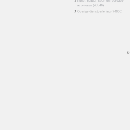
Kunst, cultuur, sport en recreatie-
activiteiten
(40346)
Overige dienstverlening
(74958)
©