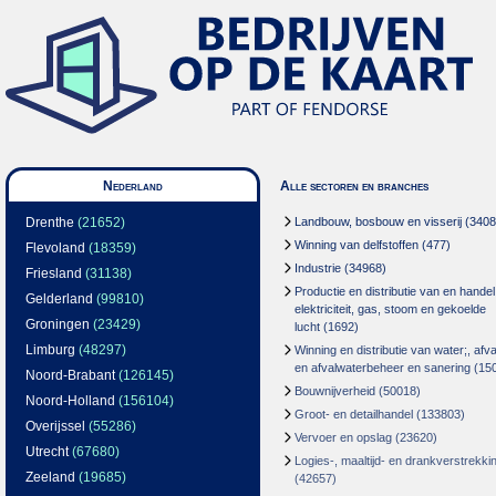
Nederland
Alle sectoren en branches
Drenthe
(21652)
Landbouw, bosbouw en visserij
(3408
Winning van delfstoffen
(477)
Flevoland
(18359)
Industrie
(34968)
Friesland
(31138)
Productie en distributie van en handel
Gelderland
(99810)
elektriciteit, gas, stoom en gekoelde
Groningen
(23429)
lucht
(1692)
Limburg
(48297)
Winning en distributie van water;, afva
en afvalwaterbeheer en sanering
(15
Noord-Brabant
(126145)
Bouwnijverheid
(50018)
Noord-Holland
(156104)
Groot- en detailhandel
(133803)
Overijssel
(55286)
Vervoer en opslag
(23620)
Utrecht
(67680)
Logies-, maaltijd- en drankverstrekki
Zeeland
(19685)
(42657)