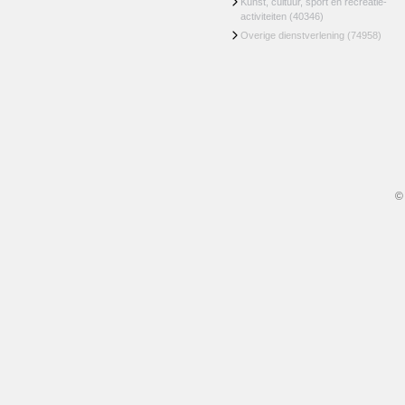
Kunst, cultuur, sport en recreatie-
activiteiten
(40346)
Overige dienstverlening
(74958)
©