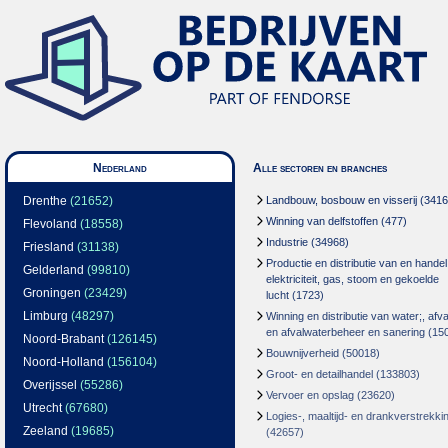
Nederland
Alle sectoren en branches
Drenthe
(21652)
Landbouw, bosbouw en visserij
(3416
Winning van delfstoffen
(477)
Flevoland
(18558)
Industrie
(34968)
Friesland
(31138)
Productie en distributie van en handel
Gelderland
(99810)
elektriciteit, gas, stoom en gekoelde
Groningen
(23429)
lucht
(1723)
Limburg
(48297)
Winning en distributie van water;, afva
en afvalwaterbeheer en sanering
(15
Noord-Brabant
(126145)
Bouwnijverheid
(50018)
Noord-Holland
(156104)
Groot- en detailhandel
(133803)
Overijssel
(55286)
Vervoer en opslag
(23620)
Utrecht
(67680)
Logies-, maaltijd- en drankverstrekki
Zeeland
(19685)
(42657)