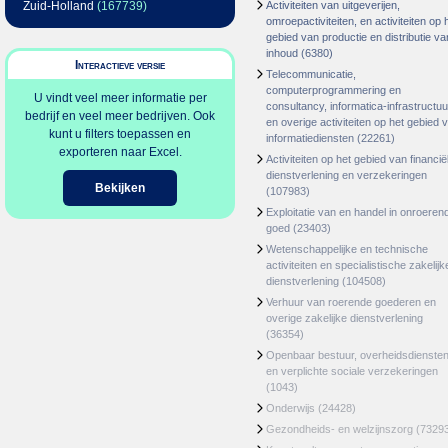
Zuid-Holland
(167739)
Activiteiten van uitgeverijen,
omroepactiviteiten, en activiteiten op 
gebied van productie en distributie va
inhoud
(6380)
Interactieve versie
Telecommunicatie,
computerprogrammering en
U vindt veel meer informatie per
consultancy, informatica-infrastructuu
bedrijf en veel meer bedrijven. Ook
en overige activiteiten op het gebied 
kunt u filters toepassen en
informatiediensten
(22261)
exporteren naar Excel.
Activiteiten op het gebied van financië
dienstverlening en verzekeringen
Bekijken
(107983)
Exploitatie van en handel in onroeren
goed
(23403)
Wetenschappelijke en technische
activiteiten en specialistische zakelijk
dienstverlening
(104508)
Verhuur van roerende goederen en
overige zakelijke dienstverlening
(36354)
Openbaar bestuur, overheidsdienste
en verplichte sociale verzekeringen
(1043)
Onderwijs
(24428)
Gezondheids- en welzijnszorg
(7329