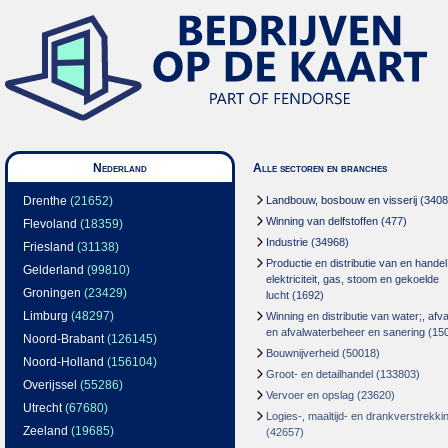
Nederland
Alle sectoren en branches
Drenthe
(21652)
Landbouw, bosbouw en visserij
(3408
Winning van delfstoffen
(477)
Flevoland
(18359)
Industrie
(34968)
Friesland
(31138)
Productie en distributie van en handel
Gelderland
(99810)
elektriciteit, gas, stoom en gekoelde
Groningen
(23429)
lucht
(1692)
Limburg
(48297)
Winning en distributie van water;, afva
en afvalwaterbeheer en sanering
(15
Noord-Brabant
(126145)
Bouwnijverheid
(50018)
Noord-Holland
(156104)
Groot- en detailhandel
(133803)
Overijssel
(55286)
Vervoer en opslag
(23620)
Utrecht
(67680)
Logies-, maaltijd- en drankverstrekki
Zeeland
(19685)
(42657)