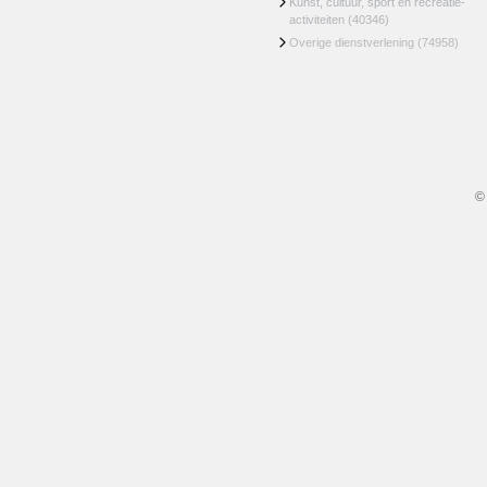
Kunst, cultuur, sport en recreatie-
activiteiten
(40346)
Overige dienstverlening
(74958)
©