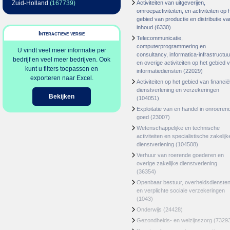
Zuid-Holland
(167739)
Activiteiten van uitgeverijen,
omroepactiviteiten, en activiteiten op 
gebied van productie en distributie va
inhoud
(6330)
Interactieve versie
Telecommunicatie,
computerprogrammering en
U vindt veel meer informatie per
consultancy, informatica-infrastructuu
bedrijf en veel meer bedrijven. Ook
en overige activiteiten op het gebied 
kunt u filters toepassen en
informatiediensten
(22029)
exporteren naar Excel.
Activiteiten op het gebied van financië
dienstverlening en verzekeringen
Bekijken
(104051)
Exploitatie van en handel in onroeren
goed
(23007)
Wetenschappelijke en technische
activiteiten en specialistische zakelijk
dienstverlening
(104508)
Verhuur van roerende goederen en
overige zakelijke dienstverlening
(36354)
Openbaar bestuur, overheidsdienste
en verplichte sociale verzekeringen
(1043)
Onderwijs
(24428)
Gezondheids- en welzijnszorg
(7329