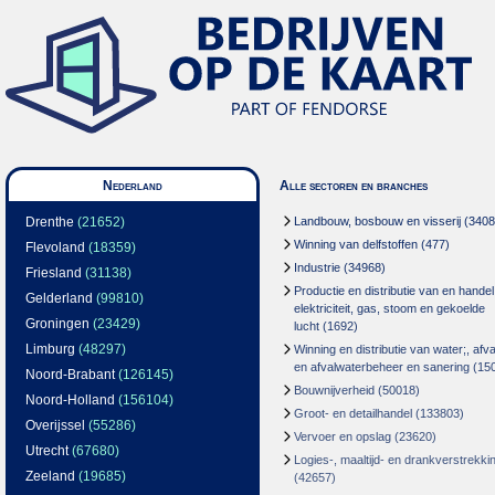
Nederland
Alle sectoren en branches
Drenthe
(21652)
Landbouw, bosbouw en visserij
(3408
Winning van delfstoffen
(477)
Flevoland
(18359)
Industrie
(34968)
Friesland
(31138)
Productie en distributie van en handel
Gelderland
(99810)
elektriciteit, gas, stoom en gekoelde
Groningen
(23429)
lucht
(1692)
Limburg
(48297)
Winning en distributie van water;, afva
en afvalwaterbeheer en sanering
(15
Noord-Brabant
(126145)
Bouwnijverheid
(50018)
Noord-Holland
(156104)
Groot- en detailhandel
(133803)
Overijssel
(55286)
Vervoer en opslag
(23620)
Utrecht
(67680)
Logies-, maaltijd- en drankverstrekki
Zeeland
(19685)
(42657)