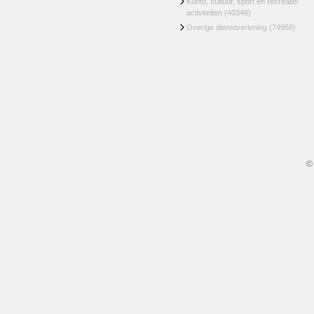
Kunst, cultuur, sport en recreatie-
activiteiten
(40346)
Overige dienstverlening
(74958)
©