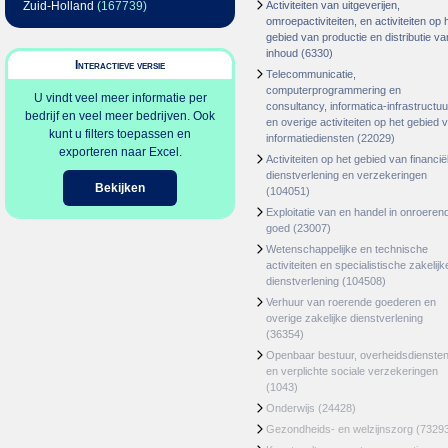
Zuid-Holland
(167739)
Activiteiten van uitgeverijen,
omroepactiviteiten, en activiteiten op 
gebied van productie en distributie va
inhoud
(6330)
Interactieve versie
Telecommunicatie,
computerprogrammering en
U vindt veel meer informatie per
consultancy, informatica-infrastructuu
bedrijf en veel meer bedrijven. Ook
en overige activiteiten op het gebied 
kunt u filters toepassen en
informatiediensten
(22029)
exporteren naar Excel.
Activiteiten op het gebied van financië
dienstverlening en verzekeringen
Bekijken
(104051)
Exploitatie van en handel in onroeren
goed
(23007)
Wetenschappelijke en technische
activiteiten en specialistische zakelijk
dienstverlening
(104508)
Verhuur van roerende goederen en
overige zakelijke dienstverlening
(36354)
Openbaar bestuur, overheidsdienste
en verplichte sociale verzekeringen
(1043)
Onderwijs
(24428)
Gezondheids- en welzijnszorg
(7329