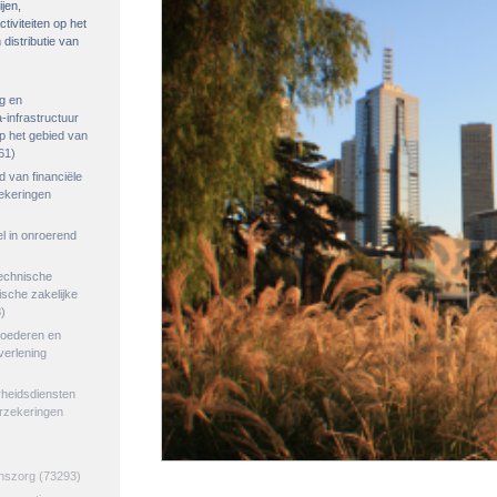
ijen,
tiviteiten op het
distributie van
g en
-infrastructuur
op het gebied van
61)
ed van financiële
zekeringen
el in onroerend
echnische
tische zakelijke
)
goederen en
verlening
rheidsdiensten
erzekeringen
jnszorg
(73293)