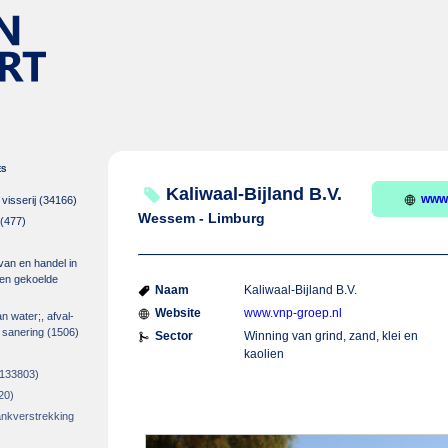
es
Kaliwaal-Bijland B.V.
www.
isserij
(34166)
Wessem - Limburg
(477)
 van en handel in
m en gekoelde
Naam
Kaliwaal-Bijland B.V.
Website
www.vnp-groep.nl
an water;, afval-
 sanering
(1506)
Sector
Winning van grind, zand, klei en
kaolien
133803)
20)
rankverstrekking