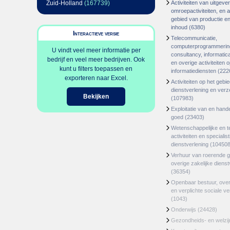
Zuid-Holland
(167739)
Activiteiten van uitgever
omroepactiviteiten, en ac
gebied van productie en 
inhoud
(6380)
Interactieve versie
Telecommunicatie,
computerprogrammerin
U vindt veel meer informatie per
consultancy, informatica
bedrijf en veel meer bedrijven. Ook
en overige activiteiten 
kunt u filters toepassen en
informatiediensten
(222
exporteren naar Excel.
Activiteiten op het gebi
dienstverlening en ver
Bekijken
(107983)
Exploitatie van en hand
goed
(23403)
Wetenschappelijke en t
activiteiten en specialis
dienstverlening
(104508
Verhuur van roerende 
overige zakelijke dienst
(36354)
Openbaar bestuur, ove
en verplichte sociale v
(1043)
Onderwijs
(24428)
Gezondheids- en welzi