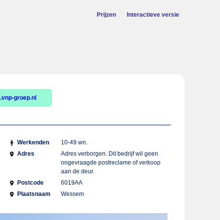
Prijzen
Interactieve versie
vnp-groep.nl
Werkenden
10-49 wn.
Adres
Adres verborgen. Dit bedrijf wil geen
ongevraagde postreclame of verkoop
aan de deur.
Postcode
6019AA
Plaatsnaam
Wessem