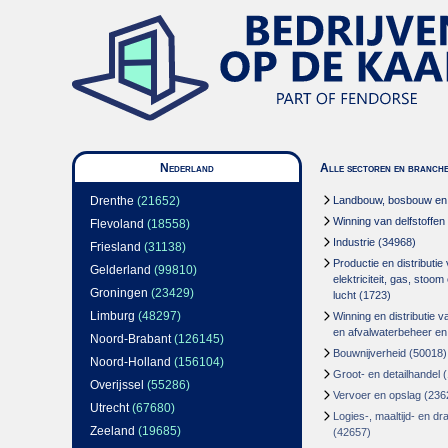
Nederland
Alle sectoren en branch
Drenthe
(21652)
Landbouw, bosbouw en v
Winning van delfstoffen
Flevoland
(18558)
Industrie
(34968)
Friesland
(31138)
Productie en distributie
Gelderland
(99810)
elektriciteit, gas, stoo
Groningen
(23429)
lucht
(1723)
Limburg
(48297)
Winning en distributie v
en afvalwaterbeheer en
Noord-Brabant
(126145)
Bouwnijverheid
(50018)
Noord-Holland
(156104)
Groot- en detailhandel
(
Overijssel
(55286)
Vervoer en opslag
(236
Utrecht
(67680)
Logies-, maaltijd- en d
Zeeland
(19685)
(42657)