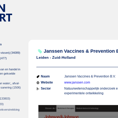
es
Janssen Vaccines & Prevention B
isserij
(34089)
Leiden - Zuid-Holland
(477)
 van en handel in
m en gekoelde
Naam
Janssen Vaccines & Prevention B.V.
Website
www.janssen.com
an water;, afval-
 sanering
(1506)
Sector
Natuurwetenschappelijk onderzoek 
experimentele ontwikkeling
133803)
20)
rankverstrekking