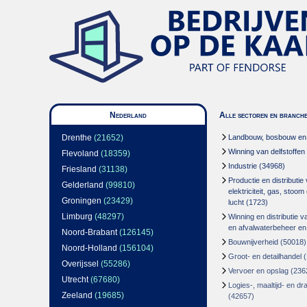
Nederland
Alle sectoren en branch
Drenthe
(21652)
Landbouw, bosbouw en v
Winning van delfstoffen
Flevoland
(18359)
Industrie
(34968)
Friesland
(31138)
Productie en distributie
Gelderland
(99810)
elektriciteit, gas, stoo
Groningen
(23429)
lucht
(1723)
Limburg
(48297)
Winning en distributie v
en afvalwaterbeheer en
Noord-Brabant
(126145)
Bouwnijverheid
(50018)
Noord-Holland
(156104)
Groot- en detailhandel
(
Overijssel
(55286)
Vervoer en opslag
(236
Utrecht
(67680)
Logies-, maaltijd- en d
Zeeland
(19685)
(42657)