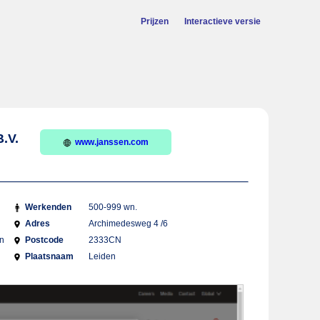
Prijzen
Interactieve versie
.V.
www.janssen.com
Werkenden
500-999 wn.
Adres
Archimedesweg 4 /6
en
Postcode
2333CN
Plaatsnaam
Leiden