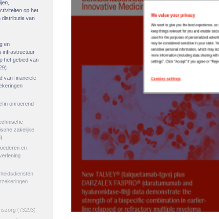
ijen,
tiviteiten op het
distributie van
g en
-infrastructuur
op het gebied van
29)
ed van financiële
zekeringen
el in onroerend
echnische
tische zakelijke
)
goederen en
verlening
rheidsdiensten
erzekeringen
jnszorg
(73293)