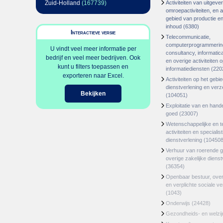
Zuid-Holland
(167739)
Activiteiten van uitgever
omroepactiviteiten, en ac
gebied van productie en 
inhoud
(6380)
Interactieve versie
Telecommunicatie,
computerprogrammerin
U vindt veel meer informatie per
consultancy, informatica
bedrijf en veel meer bedrijven. Ook
en overige activiteiten 
kunt u filters toepassen en
informatiediensten
(220
exporteren naar Excel.
Activiteiten op het gebi
dienstverlening en ver
Bekijken
(104051)
Exploitatie van en hand
goed
(23007)
Wetenschappelijke en t
activiteiten en specialis
dienstverlening
(104508
Verhuur van roerende 
overige zakelijke dienst
(36354)
Openbaar bestuur, ove
en verplichte sociale v
(1043)
Onderwijs
(24428)
Gezondheids- en welzi