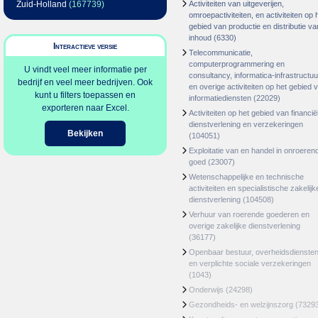
Zuid-Holland
(167739)
Activiteiten van uitgeverijen,
omroepactiviteiten, en activiteiten op 
gebied van productie en distributie va
inhoud
(6330)
Interactieve versie
Telecommunicatie,
computerprogrammering en
U vindt veel meer informatie per
consultancy, informatica-infrastructuu
bedrijf en veel meer bedrijven. Ook
en overige activiteiten op het gebied 
kunt u filters toepassen en
informatiediensten
(22029)
exporteren naar Excel.
Activiteiten op het gebied van financië
dienstverlening en verzekeringen
Bekijken
(104051)
Exploitatie van en handel in onroeren
goed
(23007)
Wetenschappelijke en technische
activiteiten en specialistische zakelijk
dienstverlening
(104508)
Verhuur van roerende goederen en
overige zakelijke dienstverlening
(36177)
Openbaar bestuur, overheidsdienste
en verplichte sociale verzekeringen
(1043)
Onderwijs
(24298)
Gezondheids- en welzijnszorg
(7329