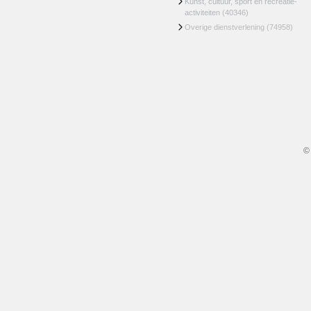
Kunst, cultuur, sport en recreatie-
activiteiten
(40346)
Overige dienstverlening
(74958)
©