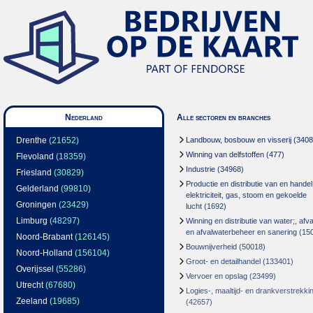
Nederland
Alle sectoren en branches
Drenthe
(21652)
Landbouw, bosbouw en visserij
(3408
Winning van delfstoffen
(477)
Flevoland
(18359)
Industrie
(34968)
Friesland
(30829)
Productie en distributie van en handel
Gelderland
(99810)
elektriciteit, gas, stoom en gekoelde
Groningen
(23429)
lucht
(1692)
Limburg
(48297)
Winning en distributie van water;, afva
en afvalwaterbeheer en sanering
(15
Noord-Brabant
(126145)
Bouwnijverheid
(50018)
Noord-Holland
(156104)
Groot- en detailhandel
(133401)
Overijssel
(55286)
Vervoer en opslag
(23499)
Utrecht
(67680)
Logies-, maaltijd- en drankverstrekki
Zeeland
(19685)
(42657)