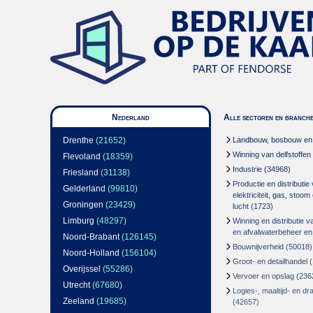
Nederland
Alle sectoren en branch
Drenthe
(21652)
Landbouw, bosbouw en v
Winning van delfstoffen
Flevoland
(18359)
Industrie
(34968)
Friesland
(31138)
Productie en distributie
Gelderland
(99810)
elektriciteit, gas, stoo
Groningen
(23429)
lucht
(1723)
Limburg
(48297)
Winning en distributie v
en afvalwaterbeheer en
Noord-Brabant
(126145)
Bouwnijverheid
(50018)
Noord-Holland
(156104)
Groot- en detailhandel
(
Overijssel
(55286)
Vervoer en opslag
(236
Utrecht
(67680)
Logies-, maaltijd- en d
Zeeland
(19685)
(42657)