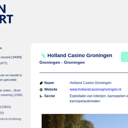
es
Holland Casino Groningen
isserij
(34089)
Groningen - Groningen
(477)
 van en handel in
m en gekoelde
Naam
Holland Casino Groningen
Website
www.hollandcassinogroningen.nl
an water;, afval-
 sanering
(1506)
Sector
Exploitatie van loterijen, kansspelen 
kansspelautomaten
133803)
20)
rankverstrekking