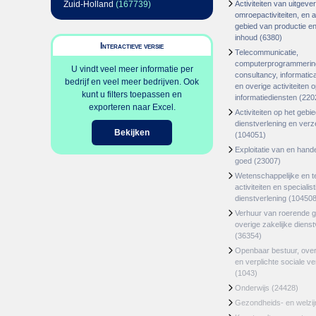
Zuid-Holland
(167739)
Activiteiten van uitgever
omroepactiviteiten, en ac
gebied van productie en 
inhoud
(6380)
Interactieve versie
Telecommunicatie,
computerprogrammerin
U vindt veel meer informatie per
consultancy, informatica
bedrijf en veel meer bedrijven. Ook
en overige activiteiten 
kunt u filters toepassen en
informatiediensten
(220
exporteren naar Excel.
Activiteiten op het gebi
dienstverlening en ver
Bekijken
(104051)
Exploitatie van en hand
goed
(23007)
Wetenschappelijke en t
activiteiten en specialis
dienstverlening
(104508
Verhuur van roerende 
overige zakelijke dienst
(36354)
Openbaar bestuur, ove
en verplichte sociale v
(1043)
Onderwijs
(24428)
Gezondheids- en welzi