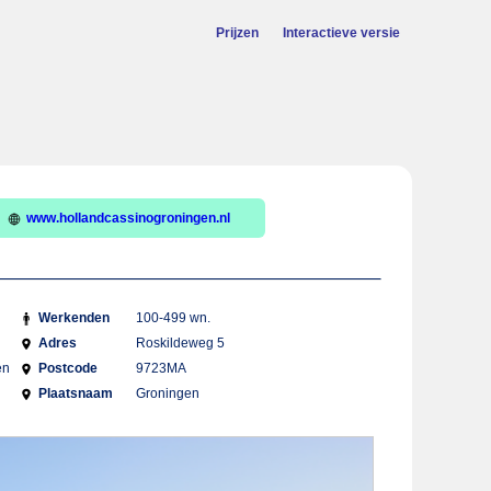
Prijzen
Interactieve versie
www.hollandcassinogroningen.nl
Werkenden
100-499 wn.
Adres
Roskildeweg 5
en
Postcode
9723MA
Plaatsnaam
Groningen