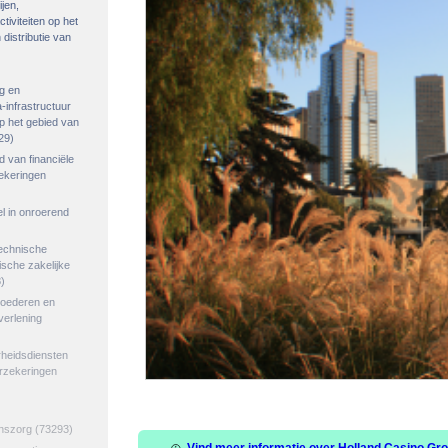
ijen,
tiviteiten op het
distributie van
g en
-infrastructuur
op het gebied van
29)
ed van financiële
zekeringen
el in onroerend
echnische
tische zakelijke
)
goederen en
verlening
rheidsdiensten
erzekeringen
jnszorg
(73293)