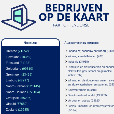
Nederland
Alle sectoren en branches
Drenthe
(21652)
Landbouw, bosbouw en visserij
(3408
Winning van delfstoffen
(477)
Flevoland
(18359)
Industrie
(34968)
Friesland
(31138)
Productie en distributie van en handel
Gelderland
(99810)
elektriciteit, gas, stoom en gekoelde
Groningen
(23429)
lucht
(1692)
Limburg
(48297)
Winning en distributie van water;, afva
en afvalwaterbeheer en sanering
(15
Noord-Brabant
(126145)
Bouwnijverheid
(50018)
Noord-Holland
(156104)
Groot- en detailhandel
(133803)
Overijssel
(55286)
Vervoer en opslag
(23620)
Utrecht
(67680)
Logies-, maaltijd- en drankverstrekki
Zeeland
(19685)
(42657)