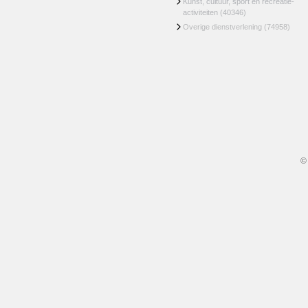
Kunst, cultuur, sport en recreatie-
activiteiten
(40346)
Overige dienstverlening
(74958)
©