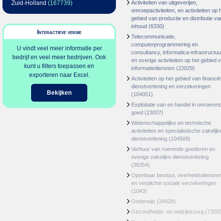
Zuid-Holland
(167739)
Activiteiten van uitgeverijen,
omroepactiviteiten, en activiteiten op 
gebied van productie en distributie va
inhoud
(6330)
Interactieve versie
Telecommunicatie,
computerprogrammering en
U vindt veel meer informatie per
consultancy, informatica-infrastructuu
bedrijf en veel meer bedrijven. Ook
en overige activiteiten op het gebied 
kunt u filters toepassen en
informatiediensten
(22029)
exporteren naar Excel.
Activiteiten op het gebied van financië
dienstverlening en verzekeringen
Bekijken
(104051)
Exploitatie van en handel in onroeren
goed
(23007)
Wetenschappelijke en technische
activiteiten en specialistische zakelijk
dienstverlening
(104508)
Verhuur van roerende goederen en
overige zakelijke dienstverlening
(36354)
Openbaar bestuur, overheidsdienste
en verplichte sociale verzekeringen
(1043)
Onderwijs
(24428)
Gezondheids- en welzijnszorg
(7329