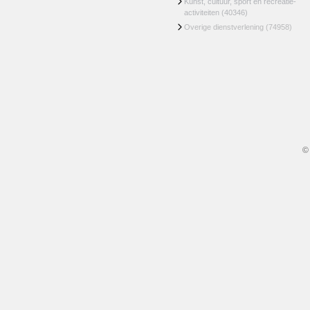
Kunst, cultuur, sport en recreatie-
activiteiten
(40346)
Overige dienstverlening
(74958)
©