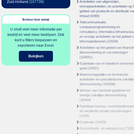
Zuid-Holland
(167739)
Activiteiten van uitgeverijen,
omroepactiviteiten, en activiteiten op 
gebied van productie en distributie va
inhoud
(6380)
Interactieve versie
Telecommunicatie,
computerprogrammering en
U vindt veel meer informatie per
consultancy, informatica-infrastructuu
bedrijf en veel meer bedrijven. Ook
en overige activiteiten op het gebied 
kunt u filters toepassen en
informatiediensten
(22029)
exporteren naar Excel.
Activiteiten op het gebied van financië
dienstverlening en verzekeringen
Bekijken
(104051)
Exploitatie van en handel in onroeren
goed
(23007)
Wetenschappelijke en technische
activiteiten en specialistische zakelijk
dienstverlening
(104508)
Verhuur van roerende goederen en
overige zakelijke dienstverlening
(36354)
Openbaar bestuur, overheidsdienste
en verplichte sociale verzekeringen
(1043)
Onderwijs
(24428)
Gezondheids- en welzijnszorg
(7329