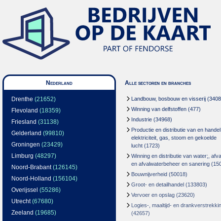
Nederland
Alle sectoren en branches
Drenthe
(21652)
Landbouw, bosbouw en visserij
(3408
Winning van delfstoffen
(477)
Flevoland
(18359)
Industrie
(34968)
Friesland
(31138)
Productie en distributie van en handel
Gelderland
(99810)
elektriciteit, gas, stoom en gekoelde
Groningen
(23429)
lucht
(1723)
Limburg
(48297)
Winning en distributie van water;, afva
en afvalwaterbeheer en sanering
(15
Noord-Brabant
(126145)
Bouwnijverheid
(50018)
Noord-Holland
(156104)
Groot- en detailhandel
(133803)
Overijssel
(55286)
Vervoer en opslag
(23620)
Utrecht
(67680)
Logies-, maaltijd- en drankverstrekki
Zeeland
(19685)
(42657)