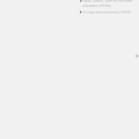
Kunst, cultuur, sport en recreatie-
activiteiten
(40346)
Overige dienstverlening
(74958)
©