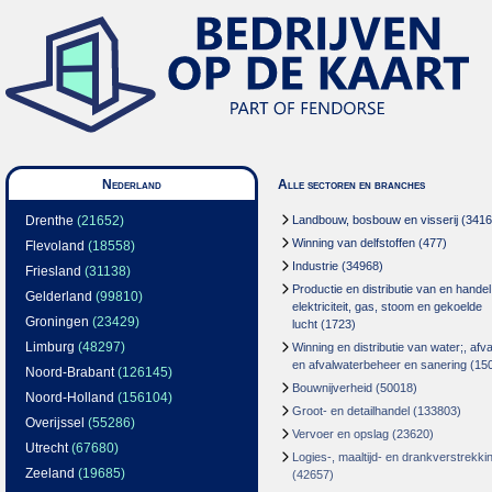
Nederland
Alle sectoren en branches
Drenthe
(21652)
Landbouw, bosbouw en visserij
(3416
Winning van delfstoffen
(477)
Flevoland
(18558)
Industrie
(34968)
Friesland
(31138)
Productie en distributie van en handel
Gelderland
(99810)
elektriciteit, gas, stoom en gekoelde
Groningen
(23429)
lucht
(1723)
Limburg
(48297)
Winning en distributie van water;, afva
en afvalwaterbeheer en sanering
(15
Noord-Brabant
(126145)
Bouwnijverheid
(50018)
Noord-Holland
(156104)
Groot- en detailhandel
(133803)
Overijssel
(55286)
Vervoer en opslag
(23620)
Utrecht
(67680)
Logies-, maaltijd- en drankverstrekki
Zeeland
(19685)
(42657)