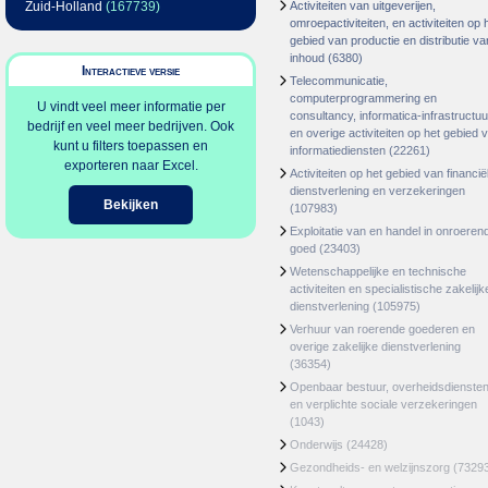
Zuid-Holland
(167739)
Activiteiten van uitgeverijen,
omroepactiviteiten, en activiteiten op 
gebied van productie en distributie va
inhoud
(6380)
Interactieve versie
Telecommunicatie,
computerprogrammering en
U vindt veel meer informatie per
consultancy, informatica-infrastructuu
bedrijf en veel meer bedrijven. Ook
en overige activiteiten op het gebied 
kunt u filters toepassen en
informatiediensten
(22261)
exporteren naar Excel.
Activiteiten op het gebied van financië
dienstverlening en verzekeringen
Bekijken
(107983)
Exploitatie van en handel in onroeren
goed
(23403)
Wetenschappelijke en technische
activiteiten en specialistische zakelijk
dienstverlening
(105975)
Verhuur van roerende goederen en
overige zakelijke dienstverlening
(36354)
Openbaar bestuur, overheidsdienste
en verplichte sociale verzekeringen
(1043)
Onderwijs
(24428)
Gezondheids- en welzijnszorg
(7329