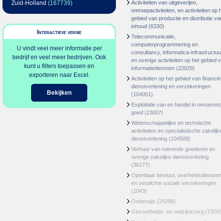
Zuid-Holland
(167739)
Activiteiten van uitgeverijen,
omroepactiviteiten, en activiteiten op 
gebied van productie en distributie va
inhoud
(6330)
Interactieve versie
Telecommunicatie,
computerprogrammering en
U vindt veel meer informatie per
consultancy, informatica-infrastructuu
bedrijf en veel meer bedrijven. Ook
en overige activiteiten op het gebied 
kunt u filters toepassen en
informatiediensten
(22029)
exporteren naar Excel.
Activiteiten op het gebied van financië
dienstverlening en verzekeringen
Bekijken
(104051)
Exploitatie van en handel in onroeren
goed
(23007)
Wetenschappelijke en technische
activiteiten en specialistische zakelijk
dienstverlening
(104508)
Verhuur van roerende goederen en
overige zakelijke dienstverlening
(36177)
Openbaar bestuur, overheidsdienste
en verplichte sociale verzekeringen
(1043)
Onderwijs
(24298)
Gezondheids- en welzijnszorg
(7329