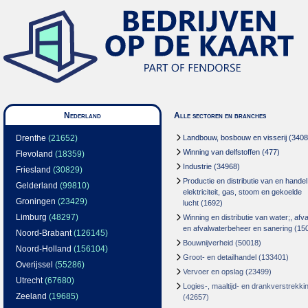
Nederland
Alle sectoren en branches
Drenthe
(21652)
Landbouw, bosbouw en visserij
(3408
Winning van delfstoffen
(477)
Flevoland
(18359)
Industrie
(34968)
Friesland
(30829)
Productie en distributie van en handel
Gelderland
(99810)
elektriciteit, gas, stoom en gekoelde
Groningen
(23429)
lucht
(1692)
Limburg
(48297)
Winning en distributie van water;, afva
en afvalwaterbeheer en sanering
(15
Noord-Brabant
(126145)
Bouwnijverheid
(50018)
Noord-Holland
(156104)
Groot- en detailhandel
(133401)
Overijssel
(55286)
Vervoer en opslag
(23499)
Utrecht
(67680)
Logies-, maaltijd- en drankverstrekki
Zeeland
(19685)
(42657)