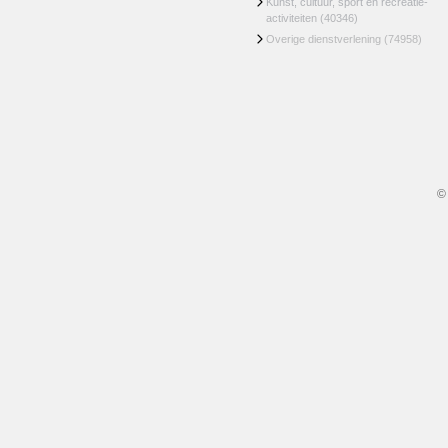
Kunst, cultuur, sport en recreatie-
activiteiten
(40346)
Overige dienstverlening
(74958)
©