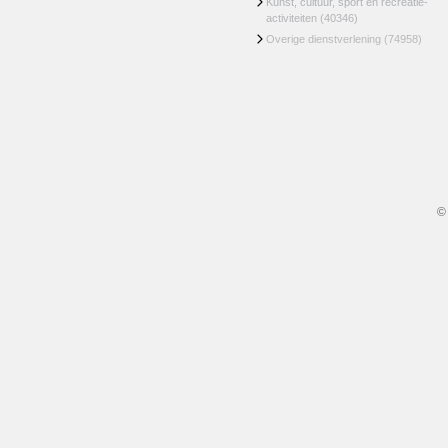
Kunst, cultuur, sport en recreatie-
activiteiten
(40346)
Overige dienstverlening
(74958)
©