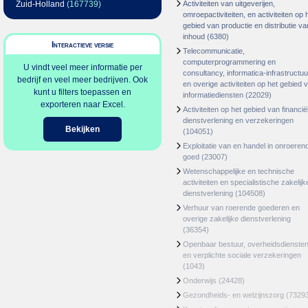
Zuid-Holland
(167739)
Activiteiten van uitgeverijen,
omroepactiviteiten, en activiteiten op 
gebied van productie en distributie va
inhoud
(6380)
Interactieve versie
Telecommunicatie,
computerprogrammering en
U vindt veel meer informatie per
consultancy, informatica-infrastructuu
bedrijf en veel meer bedrijven. Ook
en overige activiteiten op het gebied 
kunt u filters toepassen en
informatiediensten
(22029)
exporteren naar Excel.
Activiteiten op het gebied van financië
dienstverlening en verzekeringen
Bekijken
(104051)
Exploitatie van en handel in onroeren
goed
(23007)
Wetenschappelijke en technische
activiteiten en specialistische zakelijk
dienstverlening
(104508)
Verhuur van roerende goederen en
overige zakelijke dienstverlening
(36354)
Openbaar bestuur, overheidsdienste
en verplichte sociale verzekeringen
(1043)
Onderwijs
(24428)
Gezondheids- en welzijnszorg
(7329