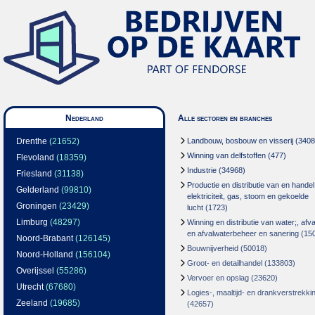
Nederland
Alle sectoren en branches
Drenthe
(21652)
Landbouw, bosbouw en visserij
(3408
Winning van delfstoffen
(477)
Flevoland
(18359)
Industrie
(34968)
Friesland
(31138)
Productie en distributie van en handel
Gelderland
(99810)
elektriciteit, gas, stoom en gekoelde
Groningen
(23429)
lucht
(1723)
Limburg
(48297)
Winning en distributie van water;, afva
en afvalwaterbeheer en sanering
(15
Noord-Brabant
(126145)
Bouwnijverheid
(50018)
Noord-Holland
(156104)
Groot- en detailhandel
(133803)
Overijssel
(55286)
Vervoer en opslag
(23620)
Utrecht
(67680)
Logies-, maaltijd- en drankverstrekki
Zeeland
(19685)
(42657)