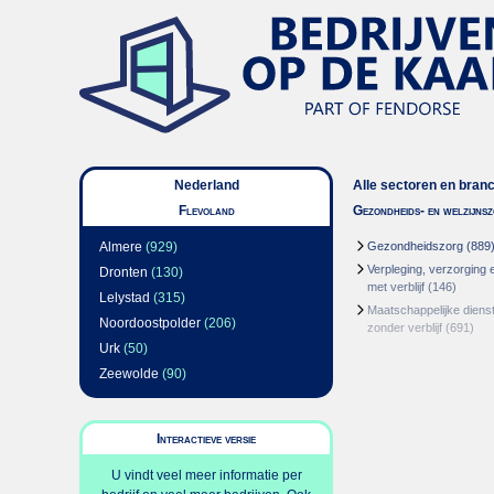
Nederland
Alle sectoren en bran
Flevoland
Gezondheids- en welzijns
Almere
(929)
Gezondheidszorg
(889
Verpleging, verzorging 
Dronten
(130)
met verblijf
(146)
Lelystad
(315)
Maatschappelijke dienst
Noordoostpolder
(206)
zonder verblijf
(691)
Urk
(50)
Zeewolde
(90)
Interactieve versie
U vindt veel meer informatie per