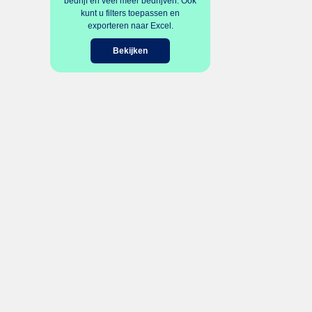
bedrijf en veel meer bedrijven. Ook
kunt u filters toepassen en
exporteren naar Excel.
Bekijken