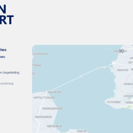
ches
zorg
)
en begeleiding
verlening