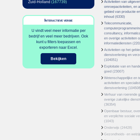
Zuid-Holland
(167739)
Activiteiten van uitgever
omroepactiviteiten, en ac
gebied van productie en 
inhoud
(6330)
Interactieve versie
Telecommunicatie,
computerprogrammerin
U vindt veel meer informatie per
consultancy, informatica
bedrijf en veel meer bedrijven. Ook
en overige activiteiten 
kunt u filters toepassen en
informatiediensten
(220
exporteren naar Excel.
Activiteiten op het gebi
dienstverlening en ver
Bekijken
(104051)
Exploitatie van en hand
goed
(23007)
Wetenschappelijke en t
activiteiten en specialis
dienstverlening
(104508
Verhuur van roerende 
overige zakelijke dienst
(36354)
Openbaar bestuur, ove
en verplichte sociale v
(1043)
Onderwijs
(24428)
Gezondheids- en welzi