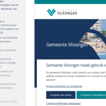
ijen,
tiviteiten op het
distributie van
g en
-infrastructuur
op het gebied van
29)
ed van financiële
zekeringen
el in onroerend
echnische
tische zakelijke
)
goederen en
verlening
rheidsdiensten
erzekeringen
jnszorg
(73293)