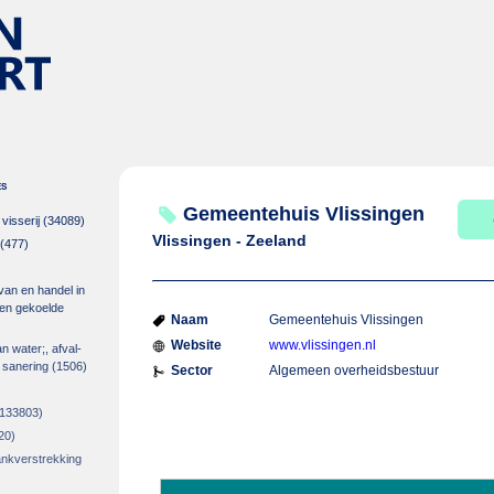
es
Gemeentehuis Vlissingen
isserij
(34089)
Vlissingen - Zeeland
(477)
 van en handel in
m en gekoelde
Naam
Gemeentehuis Vlissingen
Website
www.vlissingen.nl
an water;, afval-
 sanering
(1506)
Sector
Algemeen overheidsbestuur
133803)
20)
rankverstrekking