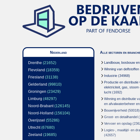
Nederland
Alle sectoren en branch
Drenthe
(21652)
Landbouw, bosbouw en v
Winning van delfstoffen
Flevoland
(18359)
Industrie
(34968)
Friesland
(31138)
Productie en distributie
Gelderland
(99810)
elektriciteit, gas, stoo
Groningen
(23429)
lucht
(1692)
Limburg
(48297)
Winning en distributie v
en afvalwaterbeheer en
Noord-Brabant
(126145)
Bouwnijverheid
(50018)
Noord-Holland
(156104)
Groot- en detailhandel
(
Overijssel
(55286)
Vervoer en opslag
(236
Utrecht
(67680)
Logies-, maaltijd- en d
Zeeland
(19685)
(42657)