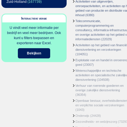
Zuid-Holland
(167739)
Activiteiten van uitgeverijen,
omroepactiviteiten, en activiteiten op 
gebied van productie en distributie va
inhoud
(6380)
Interactieve versie
Telecommunicatie,
computerprogrammering en
U vindt veel meer informatie per
consultancy, informatica-infrastructuu
bedrijf en veel meer bedrijven. Ook
en overige activiteiten op het gebied 
kunt u filters toepassen en
informatiediensten
(22029)
exporteren naar Excel.
Activiteiten op het gebied van financië
dienstverlening en verzekeringen
Bekijken
(104051)
Exploitatie van en handel in onroeren
goed
(23007)
Wetenschappelijke en technische
activiteiten en specialistische zakelijk
dienstverlening
(104508)
Verhuur van roerende goederen en
overige zakelijke dienstverlening
(36354)
Openbaar bestuur, overheidsdienste
en verplichte sociale verzekeringen
(1043)
Onderwijs
(24428)
Gezondheids- en welzijnszorg
(7329