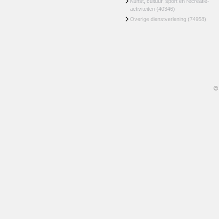
Kunst, cultuur, sport en recreatie-
activiteiten
(40346)
Overige dienstverlening
(74958)
©