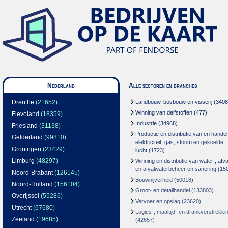
Nederland
Alle sectoren en branches
Drenthe
(21652)
Landbouw, bosbouw en visserij
(3408
Winning van delfstoffen
(477)
Flevoland
(18359)
Industrie
(34968)
Friesland
(31138)
Productie en distributie van en handel
Gelderland
(99810)
elektriciteit, gas, stoom en gekoelde
Groningen
(23429)
lucht
(1723)
Limburg
(48297)
Winning en distributie van water;, afva
en afvalwaterbeheer en sanering
(15
Noord-Brabant
(126145)
Bouwnijverheid
(50018)
Noord-Holland
(156104)
Groot- en detailhandel
(133803)
Overijssel
(55286)
Vervoer en opslag
(23620)
Utrecht
(67680)
Logies-, maaltijd- en drankverstrekki
Zeeland
(19685)
(42657)