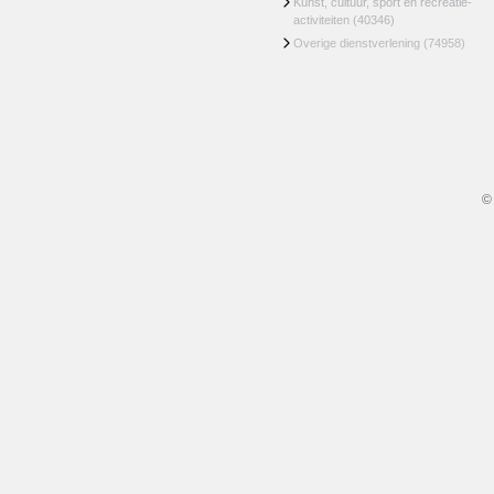
Kunst, cultuur, sport en recreatie-
activiteiten
(40346)
Overige dienstverlening
(74958)
©