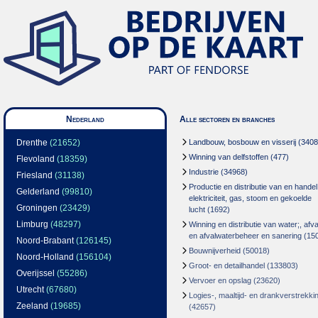
Nederland
Alle sectoren en branches
Drenthe
(21652)
Landbouw, bosbouw en visserij
(3408
Winning van delfstoffen
(477)
Flevoland
(18359)
Industrie
(34968)
Friesland
(31138)
Productie en distributie van en handel
Gelderland
(99810)
elektriciteit, gas, stoom en gekoelde
Groningen
(23429)
lucht
(1692)
Limburg
(48297)
Winning en distributie van water;, afva
en afvalwaterbeheer en sanering
(15
Noord-Brabant
(126145)
Bouwnijverheid
(50018)
Noord-Holland
(156104)
Groot- en detailhandel
(133803)
Overijssel
(55286)
Vervoer en opslag
(23620)
Utrecht
(67680)
Logies-, maaltijd- en drankverstrekki
Zeeland
(19685)
(42657)