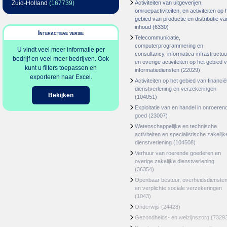
Zuid-Holland
(167739)
Activiteiten van uitgeverijen,
omroepactiviteiten, en activiteiten op 
gebied van productie en distributie va
inhoud
(6330)
Interactieve versie
Telecommunicatie,
computerprogrammering en
U vindt veel meer informatie per
consultancy, informatica-infrastructuu
bedrijf en veel meer bedrijven. Ook
en overige activiteiten op het gebied 
kunt u filters toepassen en
informatiediensten
(22029)
exporteren naar Excel.
Activiteiten op het gebied van financië
dienstverlening en verzekeringen
Bekijken
(104051)
Exploitatie van en handel in onroeren
goed
(23007)
Wetenschappelijke en technische
activiteiten en specialistische zakelijk
dienstverlening
(104508)
Verhuur van roerende goederen en
overige zakelijke dienstverlening
(36354)
Openbaar bestuur, overheidsdienste
en verplichte sociale verzekeringen
(1043)
Onderwijs
(24428)
Gezondheids- en welzijnszorg
(7329