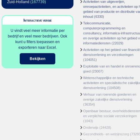
Zuid-Holland
(167739)
Activiteiten van uitgeverijen,
omroepactiviteiten, en activiteiten op 
gebied van productie en distributie va
inhoud
(6330)
Interactieve versie
Telecommunicatie,
computerprogrammering en
U vindt veel meer informatie per
consultancy, informatica-infrastructuu
bedrijf en veel meer bedrijven. Ook
en overige activiteiten op het gebied 
kunt u filters toepassen en
informatiediensten
(22029)
exporteren naar Excel.
Activiteiten op het gebied van financië
dienstverlening en verzekeringen
Bekijken
(104051)
Exploitatie van en handel in onroeren
goed
(23007)
Wetenschappelijke en technische
activiteiten en specialistische zakelijk
dienstverlening
(104508)
Verhuur van roerende goederen en
overige zakelijke dienstverlening
(36354)
Openbaar bestuur, overheidsdienste
en verplichte sociale verzekeringen
(1043)
Onderwijs
(24428)
Gezondheids- en welzijnszorg
(7329