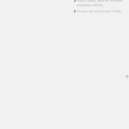
Kunst, cultuur, sport en recreatie-
activiteiten
(40346)
Overige dienstverlening
(74958)
©