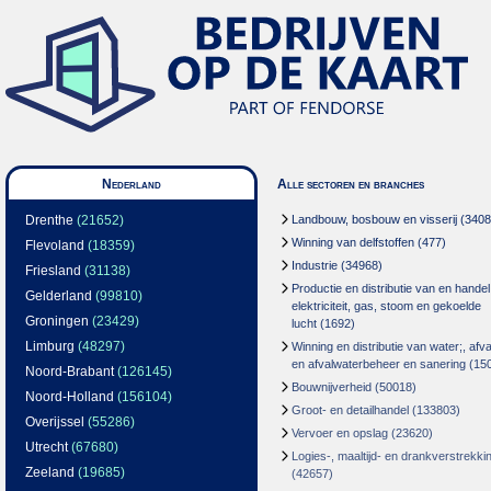
Nederland
Alle sectoren en branches
Drenthe
(21652)
Landbouw, bosbouw en visserij
(3408
Winning van delfstoffen
(477)
Flevoland
(18359)
Industrie
(34968)
Friesland
(31138)
Productie en distributie van en handel
Gelderland
(99810)
elektriciteit, gas, stoom en gekoelde
Groningen
(23429)
lucht
(1692)
Limburg
(48297)
Winning en distributie van water;, afva
en afvalwaterbeheer en sanering
(15
Noord-Brabant
(126145)
Bouwnijverheid
(50018)
Noord-Holland
(156104)
Groot- en detailhandel
(133803)
Overijssel
(55286)
Vervoer en opslag
(23620)
Utrecht
(67680)
Logies-, maaltijd- en drankverstrekki
Zeeland
(19685)
(42657)