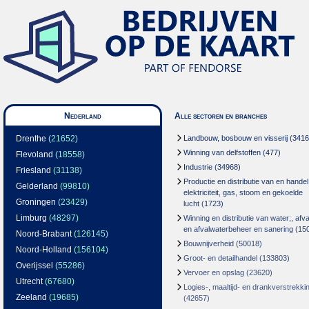
Nederland
Alle sectoren en branches
Drenthe
(21652)
Landbouw, bosbouw en visserij
(3416
Winning van delfstoffen
(477)
Flevoland
(18558)
Industrie
(34968)
Friesland
(31138)
Productie en distributie van en handel
Gelderland
(99810)
elektriciteit, gas, stoom en gekoelde
Groningen
(23429)
lucht
(1723)
Limburg
(48297)
Winning en distributie van water;, afva
en afvalwaterbeheer en sanering
(15
Noord-Brabant
(126145)
Bouwnijverheid
(50018)
Noord-Holland
(156104)
Groot- en detailhandel
(133803)
Overijssel
(55286)
Vervoer en opslag
(23620)
Utrecht
(67680)
Logies-, maaltijd- en drankverstrekki
Zeeland
(19685)
(42657)