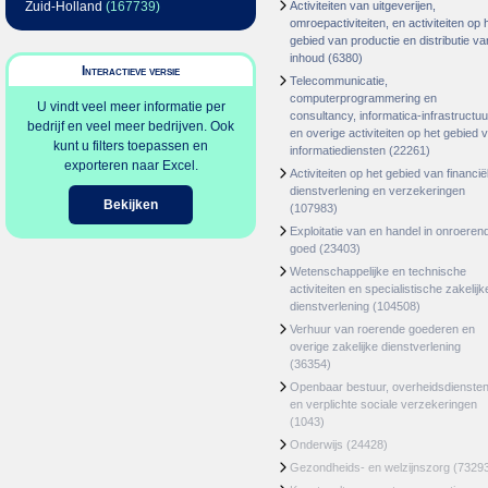
Zuid-Holland
(167739)
Activiteiten van uitgeverijen,
omroepactiviteiten, en activiteiten op 
gebied van productie en distributie va
inhoud
(6380)
Interactieve versie
Telecommunicatie,
computerprogrammering en
U vindt veel meer informatie per
consultancy, informatica-infrastructuu
bedrijf en veel meer bedrijven. Ook
en overige activiteiten op het gebied 
kunt u filters toepassen en
informatiediensten
(22261)
exporteren naar Excel.
Activiteiten op het gebied van financië
dienstverlening en verzekeringen
Bekijken
(107983)
Exploitatie van en handel in onroeren
goed
(23403)
Wetenschappelijke en technische
activiteiten en specialistische zakelijk
dienstverlening
(104508)
Verhuur van roerende goederen en
overige zakelijke dienstverlening
(36354)
Openbaar bestuur, overheidsdienste
en verplichte sociale verzekeringen
(1043)
Onderwijs
(24428)
Gezondheids- en welzijnszorg
(7329