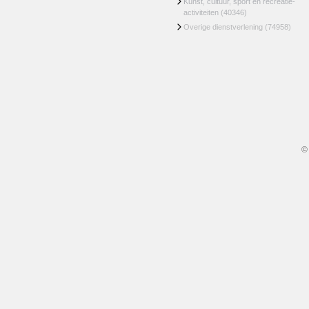
Kunst, cultuur, sport en recreatie-
activiteiten
(40346)
Overige dienstverlening
(74958)
©