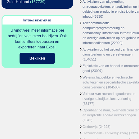
Zuid-Holland
(167739)
Activiteiten van uitgeverijen,
omroepactiviteiten, en activiteiten op 
gebied van productie en distributie va
inhoud
(6330)
Interactieve versie
Telecommunicatie,
computerprogrammering en
U vindt veel meer informatie per
consultancy, informatica-infrastructuu
bedrijf en veel meer bedrijven. Ook
en overige activiteiten op het gebied 
kunt u filters toepassen en
informatiediensten
(22029)
exporteren naar Excel.
Activiteiten op het gebied van financië
dienstverlening en verzekeringen
Bekijken
(104051)
Exploitatie van en handel in onroeren
goed
(23007)
Wetenschappelijke en technische
activiteiten en specialistische zakelijk
dienstverlening
(104508)
Verhuur van roerende goederen en
overige zakelijke dienstverlening
(36177)
Openbaar bestuur, overheidsdienste
en verplichte sociale verzekeringen
(1043)
Onderwijs
(24298)
Gezondheids- en welzijnszorg
(7329