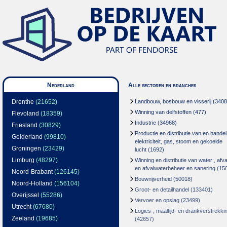
Nederland
Alle sectoren en branches
Drenthe
(21652)
Landbouw, bosbouw en visserij
(3408
Winning van delfstoffen
(477)
Flevoland
(18359)
Industrie
(34968)
Friesland
(30829)
Productie en distributie van en handel
Gelderland
(99810)
elektriciteit, gas, stoom en gekoelde
Groningen
(23429)
lucht
(1692)
Limburg
(48297)
Winning en distributie van water;, afva
en afvalwaterbeheer en sanering
(15
Noord-Brabant
(126145)
Bouwnijverheid
(50018)
Noord-Holland
(156104)
Groot- en detailhandel
(133401)
Overijssel
(55286)
Vervoer en opslag
(23499)
Utrecht
(67680)
Logies-, maaltijd- en drankverstrekki
Zeeland
(19685)
(42657)