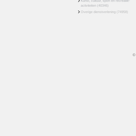
Kunst, cultuur, sport en recreatie-
activiteiten
(40346)
Overige dienstverlening
(74958)
©