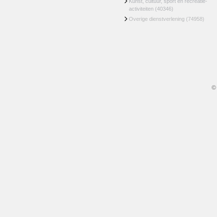
Kunst, cultuur, sport en recreatie-
activiteiten
(40346)
Overige dienstverlening
(74958)
©