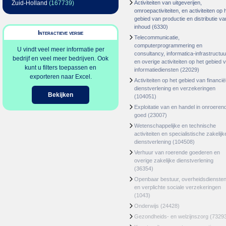
Zuid-Holland
(167739)
Activiteiten van uitgeverijen,
omroepactiviteiten, en activiteiten op 
gebied van productie en distributie va
inhoud
(6330)
Interactieve versie
Telecommunicatie,
computerprogrammering en
U vindt veel meer informatie per
consultancy, informatica-infrastructuu
bedrijf en veel meer bedrijven. Ook
en overige activiteiten op het gebied 
kunt u filters toepassen en
informatiediensten
(22029)
exporteren naar Excel.
Activiteiten op het gebied van financië
dienstverlening en verzekeringen
Bekijken
(104051)
Exploitatie van en handel in onroeren
goed
(23007)
Wetenschappelijke en technische
activiteiten en specialistische zakelijk
dienstverlening
(104508)
Verhuur van roerende goederen en
overige zakelijke dienstverlening
(36354)
Openbaar bestuur, overheidsdienste
en verplichte sociale verzekeringen
(1043)
Onderwijs
(24428)
Gezondheids- en welzijnszorg
(7329