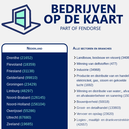
Nederland
Alle sectoren en branches
Drenthe
(21652)
Landbouw, bosbouw en visserij
(3408
Winning van delfstoffen
(477)
Flevoland
(18359)
Industrie
(34968)
Friesland
(31138)
Productie en distributie van en handel
Gelderland
(99810)
elektriciteit, gas, stoom en gekoelde
Groningen
(23429)
lucht
(1692)
Limburg
(48297)
Winning en distributie van water;, afva
en afvalwaterbeheer en sanering
(15
Noord-Brabant
(126145)
Bouwnijverheid
(50018)
Noord-Holland
(156104)
Groot- en detailhandel
(133803)
Overijssel
(55286)
Vervoer en opslag
(23620)
Utrecht
(67680)
Logies-, maaltijd- en drankverstrekki
Zeeland
(19685)
(42657)